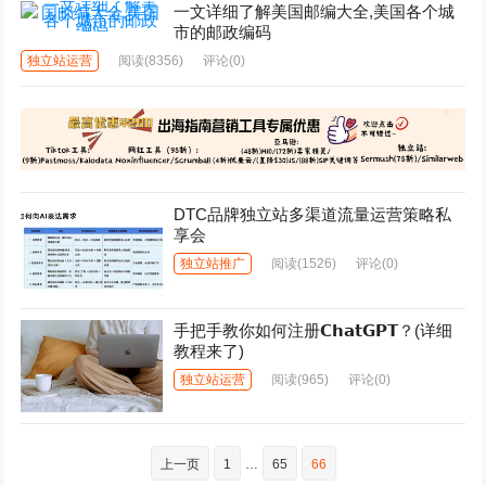
一文详细了解美国邮编大全,美国各个城
市的邮政编码
独立站运营
阅读
(8356)
评论(0)
DTC品牌独立站多渠道流量运营策略私
享会
独立站推广
阅读
(1526)
评论(0)
手把手教你如何注册𝗖𝗵𝗮𝘁𝗚𝗣𝗧？(详细
教程来了)
独立站运营
阅读
(965)
评论(0)
文
上一页
1
…
65
66
章