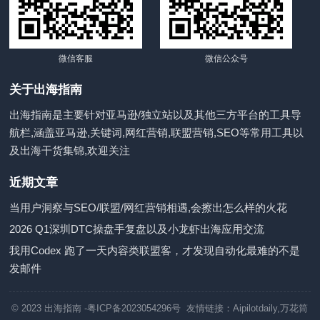
微信客服
微信公众号
关于出海指南
出海指南是主要针对亚马逊/独立站以及其他三方平台的工具导
航栏,涵盖亚马逊,关键词,网红营销,联盟营销,SEO等常用工具以
及出海干货集锦,欢迎关注
近期文章
当用户洞察与SEO/联盟/网红营销相遇,会擦出怎么样的火花
2026 Q1深圳DTC操盘手复盘以及小龙虾出海应用交流
我用Codex 跑了一天内容类联盟客，才发现自动化最难的不是
发邮件
© 2023
出海指南
-粤ICP备2023054296号 友情链接：
Aipilotdaily
,
万花筒