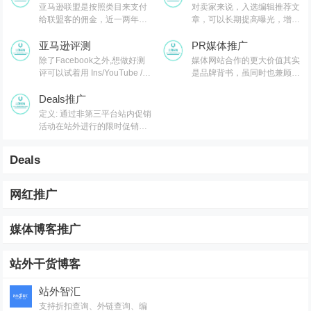
个很好的办法就是去看看你的
亚马逊联盟是按照类目来支付
对卖家来说，入选编辑推荐文
竞品做了哪些海外推广动作,然
给联盟客的佣金，近一两年很
章，可以长期提高曝光，增加
后你就联系做过你竞品的KOL,
多的类目佣金又下降了很多例
销量和销售额
媒体编辑就可以
如，家居装修、家具、草坪和
亚马逊评测
PR媒体推广
花园以及宠物产品类别下的佣
除了Facebook之外,想做好测
媒体网站合作的更大价值其实
金率将从每笔销售8%的佣金率
评可以试着用 Ins/YouTube /
是品牌背书，虽同时也兼顾有
下降到仅3%
Telegram这些平台测评
促进品牌销量转化的效果
Deals推广
定义: 通过非第三平台站内促销
活动在站外进行的限时促销活
动。 目的: 获取更多流量，提
高销量和站内排名；高折扣与
Deals
快速清货
网红推广
媒体博客推广
站外干货博客
站外智汇
支持折扣查询、外链查询、编