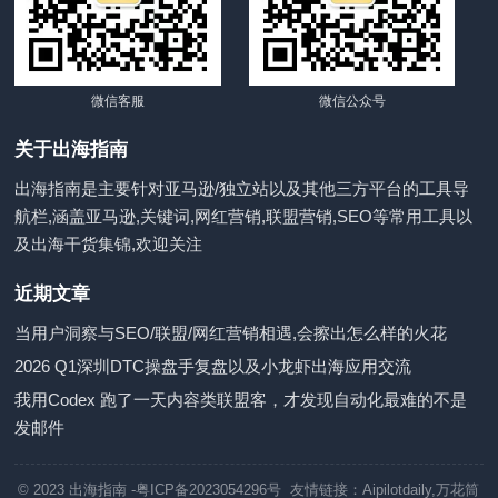
微信客服
微信公众号
关于出海指南
出海指南是主要针对亚马逊/独立站以及其他三方平台的工具导
航栏,涵盖亚马逊,关键词,网红营销,联盟营销,SEO等常用工具以
及出海干货集锦,欢迎关注
近期文章
当用户洞察与SEO/联盟/网红营销相遇,会擦出怎么样的火花
2026 Q1深圳DTC操盘手复盘以及小龙虾出海应用交流
我用Codex 跑了一天内容类联盟客，才发现自动化最难的不是
发邮件
© 2023
出海指南
-粤ICP备2023054296号 友情链接：
Aipilotdaily
,
万花筒