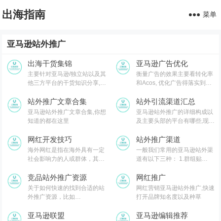
出海指南
菜单
亚马逊站外推广
出海干货集锦
亚马逊广告优化
主要针对亚马逊/独立站以及其
衡量广告的效果主要看转化率
他三方平台的干货知识分享,涵
和Acos, 优化广告得落实到每
盖亚马逊,关键词,网红营销,联
个参数
盟营销,SEO等常用工具以及出
站外推广文章合集
站外引流渠道汇总
海干货集锦,欢迎关注
亚马逊站外推广文章合集,你想
亚马逊站外推广的详细构成以
知道的都在这里
及主要头部的平台有哪些,现在
亚马逊站内的流量越来越贵,在
网红开发技巧
做好站内listing运营优化的同
站外推广渠道
时,配合好做站外推广共同协作
海外网红是指在海外具有一定
一般我们常用的亚马逊站外渠
社会影响力的人或群体，其因
道有以下三种： 1.群组贴
某个事件或者某个行为而被网
（Facebook/Reddit/Whatsap
民关注，或是长期持续输出专
竞品站外推广资源
p/Telegram） 2.Deal站促销
网红推广
业知识而被网民持续关注。这
3.Youtube/Instagram红人推广
关于如何快速的找到合适的站
网红营销亚马逊站外推广,快速
类人群对网民行为具有带动和
外推广资源，比如
打开品牌知名度以及种草
指引作用
Youtube,Instagram网红,科技
媒体,博客,论坛等测评。其实有
亚马逊联盟
亚马逊编辑推荐