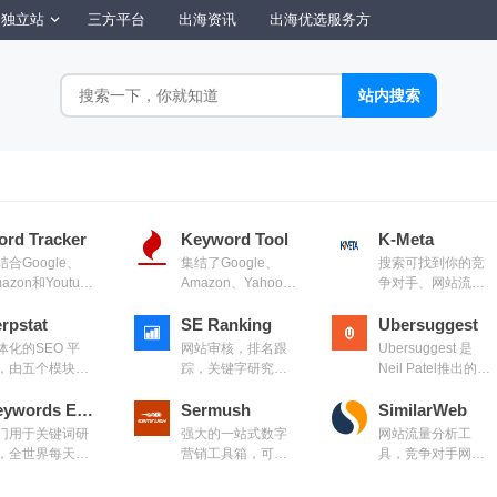
独立站
三方平台
出海资讯
出海优选服务方
rd Tracker
Keyword Tool
K-Meta
结合Google、
集结了Google、
搜索可找到你的竞
azon和Youtube
Amazon、Yahoo、
争对手、网站流
搜索引擎，主要
Bing、Youtube、
量，广告文案,关键
注在你锁定的关
rpstat
AppStore的搜索引
SE Ranking
词Position
Ubersuggest
字之流量优化
擎，可以根 据不同
体化的SEO 平
网站审核，排名跟
Ubersuggest 是
国家网域和语言选
，由五个模块组
踪，关键字研究和
Neil Patel推出的免
择搜索结果
:排名跟踪、反向
竞争对手排名跟踪
费关键词研究工
接分析,搜索引擎
Keywords Everywhere
Sermush
具，可以提供关键
SimilarWeb
化审核关键词研
词建议、搜索量数
门用于关键词研
强大的一站式数字
网站流量分析工
和竞争对手的分
据以及竞争程度分
，全世界每天有
营销工具箱，可以
具，竞争对手网站
析等信息
20万用户在使用，
用来分析任何一个
排名流量预估
持Google，
网站，包括流量，