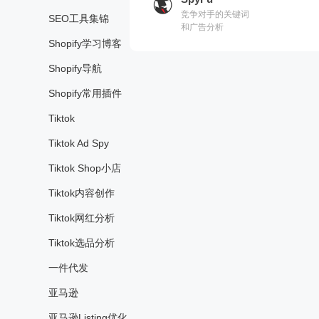
谷歌搜索引擎每天
Yo
竞争对手的关键词
SEO工具集锦
数十亿的搜索数
A
和广告分析
据，告诉用户某一
In
Shopify学习博客
关键词或者话题各
等
个时期下在谷歌搜
Shopify导航
索引擎中展示的频
率及其相关统计数
Shopify常用插件
据
Tiktok
Tiktok Ad Spy
Tiktok Shop小店
Tiktok内容创作
Tiktok网红分析
Tiktok选品分析
一件代发
亚马逊
亚马逊Listing优化