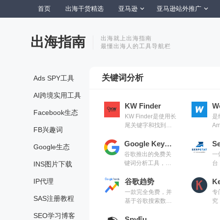
首页
出海干货精选
亚马逊
亚马逊站外推广
出海指南
出海就上出海指南
最懂出海人的工具导航栏
关键词分析
Ads SPY工具
AI跨境实用工具
KW Finder
Wo
Facebook生态
KW Finder是使用长
是
尾关键字和找到竞
Am
FB兴趣词
争对手SEO优化的
的
好帮手
Google Keyword Planner
专
Se
Google生态
键
谷歌推出的免费关
一
键词分析工具，可
台
INS图片下载
以查找和分析关键
成
IP代理
词，并根据搜索
谷歌趋势
链
量、竞争程度等数
优
一款完全免费，并
专
SAS注册教程
据选择最佳关键词
究
基于谷歌搜索数据
究
析
而推出的一款分析
1
SEO学习博客
工具，它通过分析
SpyFu
支