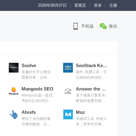
2026年08月07日
星期五
登录
注册
手机版
微信
Soolve
SeoStack Keyword Tool
有趣的文字云整合
插件, 免费工具，可
搜索结果，让你一
以很轻松的找到长
次可以看到不同搜
尾关键词
索引擎的结果
Mangools SEO
Answer the Public
Mangools是一套优
基于搜索引擎查询
秀的5合1的SEO优
数据的免费关键词
化工具，与五种功
研究和内容创意工
能强大且用户友好
Ahrefs
具
Moz
的SEO工具捆绑在
整合了业内最好最
关键词工具, 外链工
一起
完整的数据，分析
具，竞争对手网站
竞争对手的关键
分析
词、外链，非常强