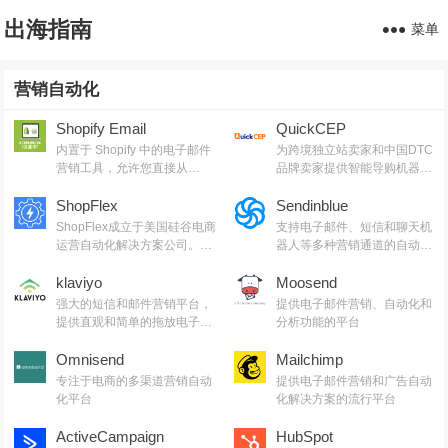
出海指南
菜单
营销自动化
Shopify Email
QuickCEP
内置于 Shopify 中的电子邮件
为跨境独立站卖家和中国DTC
营销工具，允许您直接从
品牌卖家提供智能导购机器
Shopify 管理界面创建和发送
人、在线客服、EDM营销工
电子邮件活动
ShopFlex
具、消费者数据库分析与管理
Sendinblue
的第三方SaaS工具
ShopFlex成立于美国硅谷电商
支持电子邮件、短信和聊天机
运营自动化解决方案公司。团
器人等多种营销通道的自动化
队来自谷歌、亚马逊和微软，
平台。
通过10年的AI研发技术，目前
klaviyo
Moosend
帮助电商卖家有效降低50%客
强大的短信和邮件营销平台，
提供电子邮件营销、自动化和
诉率，订单处理速度提升3
提供直观和简单的拖放电子邮
分析功能的平台
倍，复购率提升10-30%
件生成器
Omnisend
Mailchimp
专注于电商的多渠道营销自动
提供电子邮件营销和广告自动
化平台
化解决方案的流行平台
ActiveCampaign
HubSpot