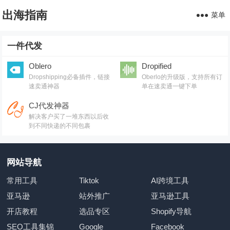
出海指南
菜单
一件代发
Oblero
Dropified
Dropshipping必备插件，链接
Oberlo的升级版，支持所有订
速卖通神器
单在速卖通一键下单
CJ代发神器
解决客户买了一堆东西以后收
到不同快递的不同包裹
网站导航
常用工具
Tiktok
AI跨境工具
亚马逊
站外推广
亚马逊工具
开店教程
选品专区
Shopify导航
SEO工具集锦
Google
Facebook