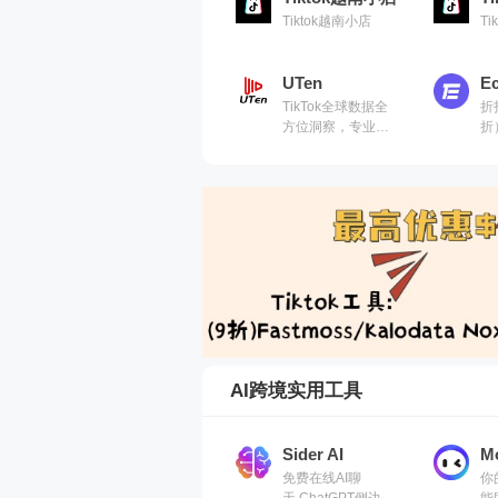
Tiktok越南小店
T
UTen
E
TikTok全球数据全
折
方位洞察，专业店
折
铺机构服务，智能
T
化视频工具
手
AI跨境实用工具
Sider AI
M
免费在线AI聊
你
天,ChatGPT侧边
能