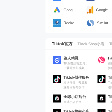
Google Ads
Google Analytic
Rocket Reach
Similarsites
Tiktok官方
Tiktok Shop小店
T
达人精灵
F
TK免费运营工具，
折
下载无水印视频，
折
爆款素材筛选，脚
No
本仿写，高效便捷
Tiktok创作服务
析
T
根据行业、预算和
T
业务目标与创作者
创
合作,所有的创作者
创
营销工具都集中在
全球小店后台
T
一处
全球小店后台
T
Tiktok越南小店