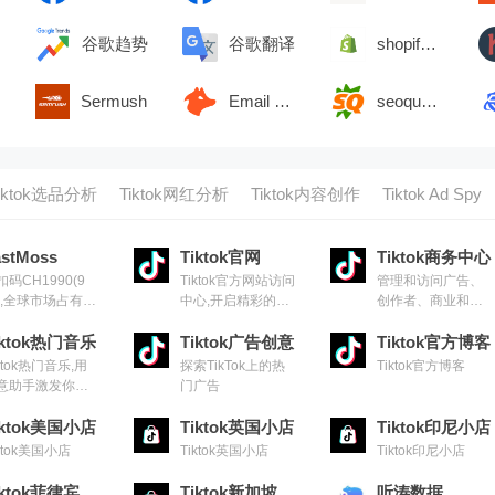
s
谷歌趋势
谷歌翻译
shopify后台登录
Sermush
Email Hunter
seoquake
iktok选品分析
Tiktok网红分析
Tiktok内容创作
Tiktok Ad Spy
astMoss
Tiktok官网
Tiktok商务中心
扣码CH1990(9
Tiktok官方网站访问
管理和访问广告、
),全球市场占有率
中心,开启精彩的短
创作者、商业和其
.1TikTok数据分
视频营销
他营销解决方案，
平台
iktok热门音乐
Tiktok广告创意
以实现快速协作和
Tiktok官方博客
最大的灵活性
iktok热门音乐,用
探索TikTok上的热
Tiktok官方博客
意助手激发你的
门广告
造力
iktok美国小店
Tiktok英国小店
Tiktok印尼小店
iktok美国小店
Tiktok英国小店
Tiktok印尼小店
Tiktok菲律宾小店
Tiktok新加坡小店
听涛数据