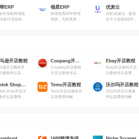
关键词语。
供市场调研、选品
马逊站内流量实现
rchant Words的
帮ERP
开发、智能监控、
领星ERP
无死角全覆盖，精
优麦云
作非常简单，用
洞察趋势、流量分
准查询每个产品的
余年深耕跨境电
跨境电商ERP管理
(4折)优麦云 - 更适
仅仅需要在搜索
析等专业SaaS工具
自然搜索、PPC广
,为各行业各阶段
系统，为跨境卖家
合中小卖家的ERP,
中填写关键词，
告、Deal(活动)、搜
家提高全城物流
提供数字化解决方
店铺运营分析/广告
统就会自动返回
索推荐和关联流
决方案
案，助力实现精细
分时调价/监控
量的关键词
量，帮助亚马逊卖
管理和业务增长
家查询流量结构、
洞察广告架构
马逊开店教程
Coupang开店教程
Ebay开店教程
马逊开店教程开
Coupang开店教程
Ebay开店教程开店
注册条件以及费
开店注册条件以及
注册条件以及费用
详解
费用详解
详解
Tiktok Shop开店教程
Temu开店教程
沃尔玛开店教程
ktok Shop开店注
Temu开店注册条件
沃尔玛开店注册条
条件以及费用详
以及费用详解
件以及费用详解
comhunt
1688跨境专供
Niche Scraper