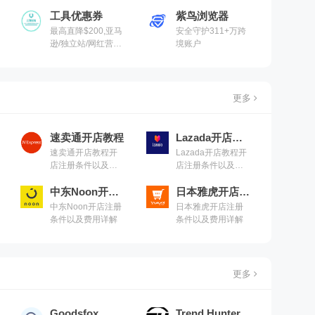
排名的在线工具
销售排名的工具
工具优惠券
紫鸟浏览器
最高直降$200,亚马
安全守护311+万跨
逊/独立站/网红营
境账户
销/Tiktok营销工具
专属优惠券
更多
速卖通开店教程
Lazada开店教程
速卖通开店教程开
Lazada开店教程开
店注册条件以及费
店注册条件以及费
用详解
用详解
中东Noon开店教程
日本雅虎开店教程
中东Noon开店注册
日本雅虎开店注册
条件以及费用详解
条件以及费用详解
更多
Goodsfox
Trend Hunter