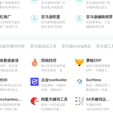
量广告的效果主
亚马逊站外推广文
亚马逊站外推广的
看转化率和Acos,
章合集,你想知道的
详细构成以及主要
化广告得落实到
都在这里
头部的平台有哪些,
个参数
红推广
亚马逊联盟
现在亚马逊站内的
亚马逊编辑推荐
流量越来越贵,在做
红营销亚马逊站
亚马逊联盟是按照
对卖家来说，入选
好站内listing运营优
推广,快速打开品
类目来支付给联盟
编辑推荐文章，可
化的同时,配合好做
知名度以及种草
客的佣金，近一两
以长期提高曝光，
站外推广共同协作
年很多的类目佣金
增加销量和销售额
又下降了很多例
如，家居装修、家
马逊关键词分析
亚马逊选品工具
亚马逊Listing优化
亚马逊工
具、草坪和花园以
及宠物产品类别下
的佣金率将从每笔
鱼数据参谋
西柚找词
赛狐ERP
销售8%的佣金率下
69折）亚马逊
每小时亚马逊关键
做亚马逊就用赛狐
降到仅3%
BA数据分析,新市
词排名更新，免费
ERP，可领取入库
/蓝海市场挖掘，
亚马逊关键词反查
配置费计算器工具
要有市场挖掘、
长BI
工具
点金tool4seller
Sorftime
索趋势、商品趋
0W+跨境企业正在
选品调研、关键词
选品 + 精细运营 +
、反查流量和潜
用船长BI,专注亚
反查、销售统计、
数据监控 + 市场挖
竞品五大功能
逊精细化运营和
利润计算、库存管
掘 综合数据平台
据分析
Merchantwords
理、广告优化、售
鸥鹭关键词工具
Sif关键词运营体系
后服务等一站式运
助卖家找到关键
提供一站式选品和
专属折扣码
营管理服务
和一些热门相关
运营解决方案，提
nanxi(88折),Sif对亚