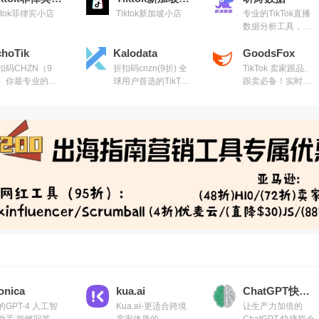
iktok菲律宾小店
Tiktok新加坡小店
专业的TikTok直播
数据分析工具，让
您可以更清晰、全
choTik
Kalodata
面、智能地复盘直
GoodsFox
播，挖掘达人
扣码CHZN（9
折扣码cnzn(9折) 全
TikTok 卖家跟品、
）你最专业的
球用户首选的TikTok
跟卖必备！实时获
ikTok电商数据助
电商数据洞察平台
取爆品数据
onica
kua.ai
ChatGPT快捷指令
的GPT-4 人工智
Kua.ai-更适合跨境
让生产力加倍的
助手,能够回答任
卖家体质的
ChatGPT 快捷指令