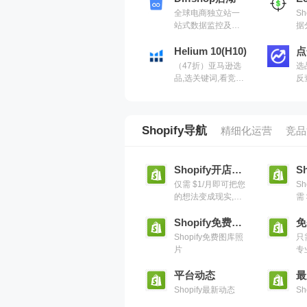
全球电商独立站一
S
站式数据监控及选
据
品，亚马逊卖家站
更
外选品、独立站卖
Helium 10(H10)
品
点
家全方位运营的最
的
（47折）亚马逊选
选
佳选择
所
品,选关键词,看竞品
反
经
销量,管理广告数据,
利
得
做市场调研,有H10
理
互
就够了（现支持沃
后
尔玛）
营
Shopify导航
精细化运营
竞品
Shopify开店$1/月
仅需 $1/月即可把您
S
的想法变成现实,注
需
册即可免费试用，
想
并享受 Shopify 精
Shopify免费图库
免
选套餐限时特惠，
Shopify免费图库照
只
前 2 个月每月仅需
片
专业
$1
平台动态
最
Shopify最新动态
S