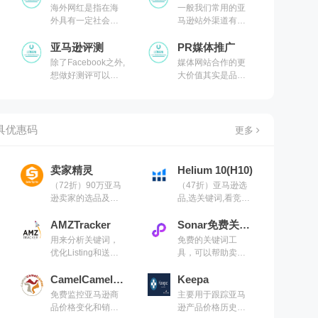
海外网红是指在海
一般我们常用的亚
外具有一定社会影
马逊站外渠道有以
响力的人或群体，
下三种： 1.群组贴
其因某个事件或者
亚马逊评测
（Facebook/Reddit
PR媒体推广
某个行为而被网民
/Whatsapp/Telegra
除了Facebook之外,
媒体网站合作的更
关注，或是长期持
m） 2.Deal站促销
想做好测评可以试
大价值其实是品牌
续输出专业知识而
3.Youtube/Instagra
着用 Ins/YouTube /
背书，虽同时也兼
被网民持续关注。
m红人推广
Telegram这些平台
顾有促进品牌销量
这类人群对网民行
测评
转化的效果
为具有带动和指引
具优惠码
更多
作用
卖家精灵
Helium 10(H10)
（72折）90万亚马
（47折）亚马逊选
逊卖家的选品及关
品,选关键词,看竞品
键词工具，专注亚
销量,管理广告数据,
马逊数据选品分析,
AMZTracker
做市场调研,有H10
Sonar免费关键词工具
关键词挖掘工具
就够了（现支持沃
用来分析关键词，
免费的关键词工
尔玛）
优化Listing和送样
具，可以帮助卖家
测评
查找相关的关键词
CamelCamelCamel
和变体词，并了解
Keepa
其搜索量和竞争程
免费监控亚马逊商
主要用于跟踪亚马
度
品价格变化和销售
逊产品价格历史和