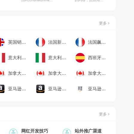
基于ChatGPT/AI的
个文本生成的AI来
全渠道智能消费者
回答你的问题
声音洞察，洞察全
球消费者声音，助
更多
力卖家和品牌商品
开发、优化卖点、
分析竞品，赢得市
英国销售榜
法国新品榜
法国飙升榜
场
意大利飙升榜
意大利销售榜
西班牙新品榜
加拿大新品榜
加拿大飙升榜
加拿大Best Seller
亚马逊品牌注册
亚马逊品牌运营
亚马逊多渠道配送（MCF）
更多
网红开发技巧
站外推广渠道