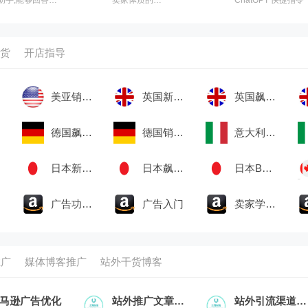
复杂的问题,还可
Chatgpt，跨境电商
帮你写邮件，阅
及品牌出海AI内容
文章，智能搜索,
大师
所有网站可用
货
开店指导
美亚销售榜
英国新品榜
英国飙升榜
德国飙升榜
德国销售榜
意大利新品榜
日本新品榜
日本飙升榜
日本Best Seller
广告功能介绍
广告入门
卖家学习中心
推广
媒体博客推广
站外干货博客
马逊广告优化
站外推广文章合集
站外引流渠道汇总