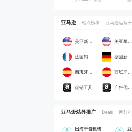
栏,GPT-4, 联网, 绘
何
图，是您在浏览任
以
何网站时可以使用
读
的人工智能助手
在
亚马逊
站点榜单
亚马逊运营干
美亚新品榜
美亚飙升榜
法国销售榜
德国新品榜
西班牙飙升榜
西班牙销售榜
促销工具
广告优秀案例
亚马逊站外推广
Deals
网红
出海干货集锦
亚