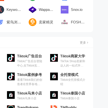
Keywords Everywhere
Wappalyzer
Snov.io
紫鸟浏览器
卖家精灵
FOSHO AFF
更多
Tiktok广告后台
Tiktok商家大学
Tiktok广告后台登陆
TikTok Shop卖家和
中心,在Tiktok实现
达人的一站式学习
销量增长
中心
Tiktok案例参考
全托管模式
看看Tiktok我们的创
Tiktok全托管模式介
造者在世界各地所
绍
做的事
Tiktok马来小店
Tiktok泰国小店
Tiktok马来小店
Tiktok泰国小店
Trendtokapp
TikBuddy