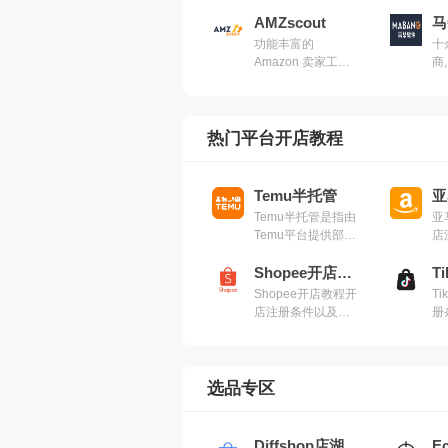
Listing优化、产品
的
拍摄、包装和标签
AMZscout
Me
马
设计、发送评论征
操
功能丰富的
十
集电子邮件和
户
Amazon 卖家工
商
Sponsored
框
具，包括产品研
卖
Products广告管理
系
究、竞争分析和库
解
大
存管理等。
热门平台开店教程
Temu半托管
亚
Temu半托管是指由
亚
Temu平台提供部分
店
商品和物流服务的
用
模式，商家只需负
Shopee开店教程
责商品的生产和上
Shopee开店教程开
Ti
架，其余的环节由
店注册条件以及费
册
Temu平台负责。这
用详解
解
种模式可以帮助商
家降低运营成本和
风险，并快速扩大
选品专区
销售规模
Diffshop店湖
E