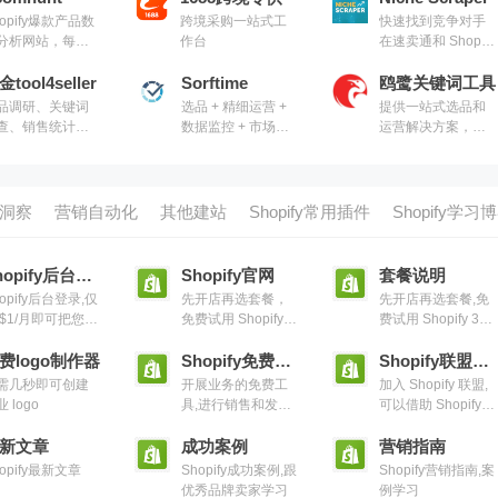
hopify爆款产品数
跨境采购一站式工
快速找到竞争对手
分析网站，每天
作台
在速卖通和 Shopify
新最新的爆款产
店铺上近7天的热销
清单，并由专门
金tool4seller
Sorftime
产品，并结合其订
鸥鹭关键词工具
选品团队挑选，
单增长趋势、利润
品调研、关键词
选品 + 精细运营 +
提供一站式选品和
展示的大都是已
分析、广告营销案
查、销售统计、
数据监控 + 市场挖
运营解决方案，提
在社交媒体上获
例等信息进行选品
润计算、库存管
掘 综合数据平台
供市场调研、选品
了较高的热度和
参考
、广告优化、售
开发、智能监控、
动率的商品
服务等一站式运
洞察趋势、流量分
管理服务
析等专业SaaS工具
洞察
营销自动化
其他建站
Shopify常用插件
Shopify学习
Shopify后台登录
Shopify官网
套餐说明
hopify后台登录,仅
先开店再选套餐，
先开店再选套餐,免
 $1/月即可把您的
免费试用 Shopify 3
费试用 Shopify 3
法变成现实
天，无需提供信用
天，无需提供信用
费logo制作器
卡信息
Shopify免费工具
卡信息
Shopify联盟计划
需几秒即可创建
开展业务的免费工
加入 Shopify 联盟,
 logo
具,进行销售和发展
可以借助 Shopify
零售业务所需的一
壮大自己的品牌，
新文章
切内容
成功案例
把握专属商机，还
营销指南
可以通过我们的推
hopify最新文章
Shopify成功案例,跟
Shopify营销指南,案
荐计划赚取佣金
优秀品牌卖家学习
例学习