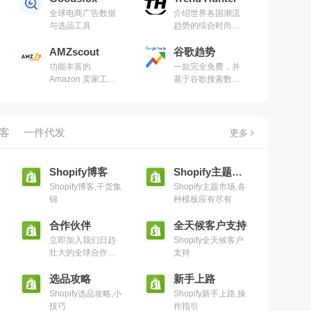
全球电商广告数据
介绍世界各国潮流
与选品工具
趋势的综合时尚资
讯网站，是世界是
AMZscout
最大最流行的时尚
谷歌趋势
潮流趋势社区之
功能丰富的
一款完全免费，并
一；网站每天都有
Amazon 卖家工
基于谷歌搜索数据
最新最新流行的资
具，包括产品研
而推出的一款分析
讯更新
究、竞争分析和库
工具，它通过分析
存管理等。
谷歌搜索引擎每天
数十亿的搜索数
博客
一件代发
更多
据，告诉用户某一
关键词或者话题各
个时期下在谷歌搜
Shopify博客
Shopify主题市场
索引擎中展示的频
Shopify博客,干货集
Shopify主题市场,各
率及其相关统计数
锦
种模板应有尽有
据
合作伙伴
全天候客户支持
立即加入我们日趋
Shopify全天候客户
壮大的全球合作伙
支持
伴社区，与代理、
应用、咨询和技术
选品攻略
新手上路
合作伙伴一起增加
Shopify选品攻略,小
Shopify新手上路,操
收入、增强技能、
技巧
作指引