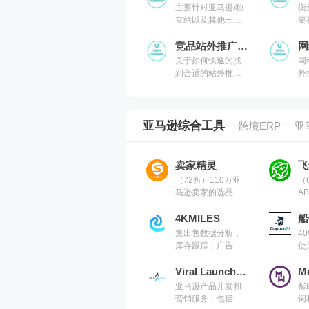
主要针对亚马逊/独
衡
立站以及其他三方
要
平台的干货知识分
优
享,涵盖亚马逊,关键
竞品站外推广资源
每
网
词,网红营销,联盟营
关于如何快速的找
网
销,SEO等常用工具
到合适的站外推广
外
以及出海干货集锦,
资源，比如
牌
欢迎关注
Youtube,Instagram
网红,科技媒体,博客,
论坛等测评。其实
亚马逊综合工具
跨境ERP
亚
有个很好的办法就
是去看看你的竞品
做了哪些海外推广
卖家精灵
飞
动作,然后你就联系
（72折）110万亚
（
做过你竞品的KOL,
马逊卖家的选品及
A
媒体编辑就可以
关键词工具，专注
场
亚马逊数据选品分
4KMILES
主
船
析,关键词挖掘工具
搜
集出售数据分析，
4
势
库存跟踪，广告管
使
力
理与分析，竞品跟
马
踪，重要词跟踪，
Viral Launch亚马逊卖家工具
数
站内流量分析
亚马逊产品开发和
帮
营销服务，包括
词