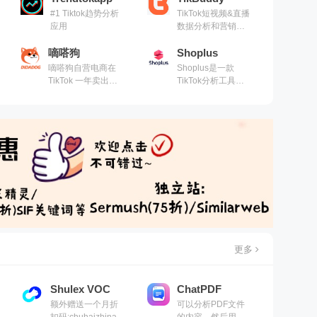
#1 Tiktok趋势分析
TikTok短视频&直播
应用
数据分析和营销管
理平台
嘀嗒狗
Shoplus
嘀嗒狗自营电商在
Shoplus是一款
TikTok 一年卖出
TikTok分析工具，
200 万单，在多个地
使每个卖家和创作
区排名类目第一，同
者能够跟踪 TikTok
时也见证了众多大卖
趋势、发现产品机
跑通 TikTok 渠道
会、了解竞争对手
等
更多
Shulex VOC
ChatPDF
额外赠送一个月折
可以分析PDF文件
扣码:chuhaizhinan,
的内容，然后用一