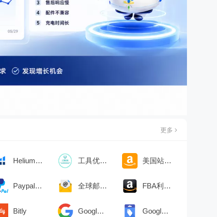
更多
Helium 10(H10)
工具优惠券
美国站|后台
Paypal手续费
全球邮编查询
FBA利润计算器
Bitly
Google站长
Google GMC