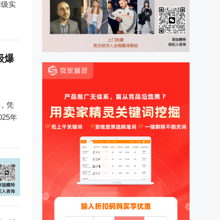
姆级实
级爆
来，凭
25年