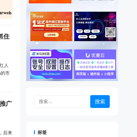
抓住
和红人
%的市
搜
的推广
索：
标签
届，后来