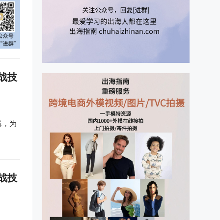
战技
辑，为
战技