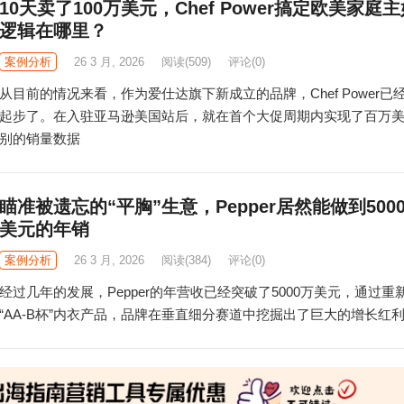
10天卖了100万美元，Chef Power搞定欧美家庭
逻辑在哪里？
案例分析
26 3 月, 2026
阅读
(509)
评论(0)
从目前的情况来看，作为爱仕达旗下新成立的品牌，Chef Power已
起步了。在入驻亚马逊美国站后，就在首个大促周期内实现了百万
别的销量数据
瞄准被遗忘的“平胸”生意，Pepper居然能做到500
美元的年销
案例分析
26 3 月, 2026
阅读
(384)
评论(0)
经过几年的发展，Pepper的年营收已经突破了5000万美元，通过重
“AA-B杯”内衣产品，品牌在垂直细分赛道中挖掘出了巨大的增长红