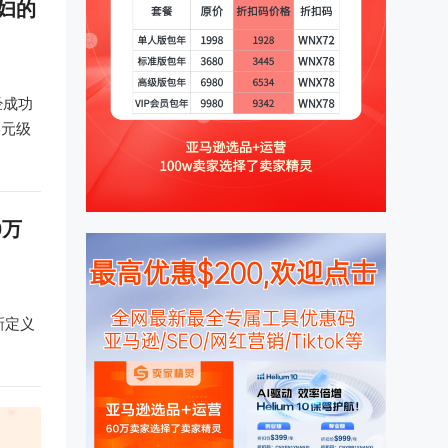
主妇的
经成功
美元级
0万
新定义
利