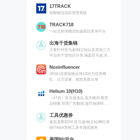
17TRACK
智能物流追踪管理系统
TRACK718
一站式跨境物流轨迹跟踪查询平台
出海干货集锦
主要针对亚马逊/独立站以及其他三方
平台的干货知识分享,涵盖亚马逊,关键
词,网红营销,联盟营销,SEO等常用工
具以及出海干货集锦,欢迎关注
Noxinfluencer
(95折)深度链接全球4300万优质网
红、亿万流量，助您高效出海
Helium 10(H10)
（47折）亚马逊选品,选关键词,看竞
品销量,管理广告数据,做市场调研,有
H10就够了（现支持沃尔玛）
工具优惠券
最高直降$200,亚马逊/独立站/网红营
销/Tiktok营销工具专属优惠券
美国站|后台