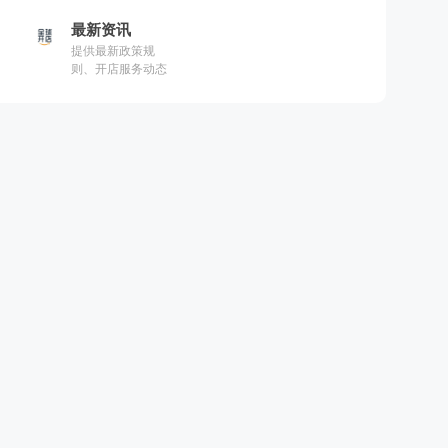
Incentives）是一系
最新资讯
列针对新卖家的激
励措施，目的是鼓
提供最新政策规
励新卖家试用亚马
则、开店服务动态
逊提供的产品解决
方案，如品牌注
册、亚马逊物流以
及亚马逊广告，以
获取相应的奖励