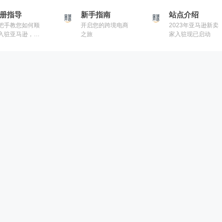
仓储，合规，税
祝您把握全球商机
册指导
新手指南
务，运营支持，广
站点介绍
告优化等第三方服
把手教您如何顺
开启您的跨境电商
2023年亚马逊新卖
务商信息，为亚马
入驻亚马逊，助
之旅
家入驻现已启动
逊卖家提供一站式
开店早一步
跨境服务商资讯