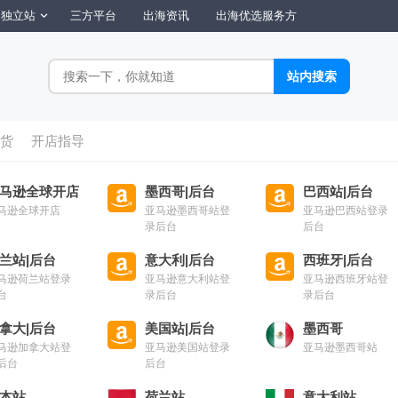
独立站
三方平台
出海资讯
出海优选服务方
货
开店指导
马逊全球开店
墨西哥|后台
巴西站|后台
马逊全球开店
亚马逊墨西哥站登
亚马逊巴西站登录
录后台
后台
兰站|后台
意大利|后台
西班牙|后台
马逊荷兰站登录
亚马逊意大利站登
亚马逊西班牙站登
台
录后台
录后台
拿大|后台
美国站|后台
墨西哥
马逊加拿大站登
亚马逊美国站登录
亚马逊墨西哥站
后台
后台
本站
荷兰站
意大利站