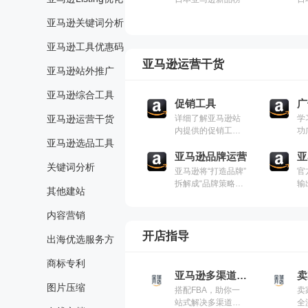
亚马逊关键词分析
亚马逊工具优惠码
亚马逊运营干货
亚马逊站外推广
亚马逊综合工具
促销工具
广
亚马逊运营干货
详细了解亚马逊站
学
内提供的促销工
功
亚马逊选品工具
具，及其使用方法
技
亚马逊品牌运营
亚
关键词分析
亚马逊将“打造品牌”
官
拆解成“品牌策略、
输
其他建站
品牌形象、品牌增
精
长、品牌用户、品
操
内容营销
牌保护”五个核心版
答
块，形成品牌运营
建
开店指导
出海优选服务方
地图，并整理相应
运
的亚马逊营销和品
解
商标专利
牌工具，帮助您更
速
亚马逊多渠道配送（MCF）
快捷、全面地了解
业
图片压缩
搭配FBA，助你一
卖
亚马逊为品牌卖家
险
站式解决多渠道仓
全
成长所提供的资源