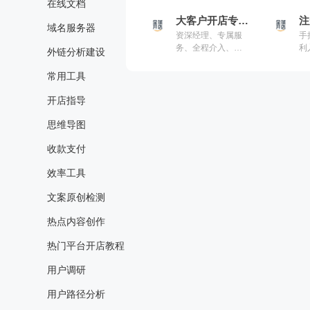
在线文档
储与尾端配送
和扶持
大客户开店专享通道
注
域名服务器
资深经理、专属服
手
务、全程介入、实
利
外链分析建设
力出海
您
常用工具
开店指导
思维导图
收款支付
效率工具
文案原创检测
热点内容创作
热门平台开店教程
用户调研
用户路径分析