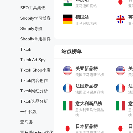
亚马逊印度站
亚
SEO工具集锦
德国站
英
Shopify学习博客
亚马逊德国站
亚
Shopify导航
Shopify常用插件
Tiktok
站点榜单
Tiktok Ad Spy
美亚新品榜
美
Tiktok Shop小店
美国亚马逊新品榜
美
Tiktok内容创作
法国新品榜
法
Tiktok网红分析
法国亚马逊新品榜
法
Tiktok选品分析
意大利新品榜
意
意大利亚马逊新品
意
一件代发
榜
榜
亚马逊
日本新品榜
日
亚马逊Listing优化
日本亚马逊新品榜
日