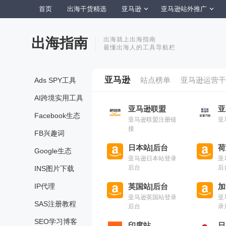
首页
出海干货精选
亚马逊
亚马逊站外推广
出海指南
出海就上出海指南
最懂出海人的工具导航栏
亚马逊
站点榜单
亚马逊运营干
Ads SPY工具
AI跨境实用工具
亚马逊联盟
亚
Facebook生态
亚马逊联盟注册链
亚
接
FB兴趣词
日本站|后台
荷
Google生态
亚马逊日本站登录
亚
后台
后
INS图片下载
IP代理
英国站|后台
加
亚马逊英国站登录
亚
SAS注册教程
后台
录
SEO学习博客
印度站
日