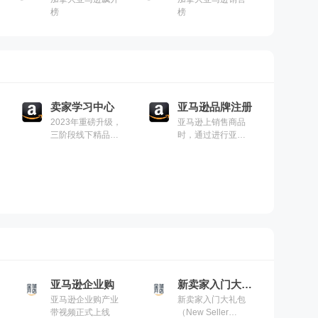
榜
榜
卖家学习中心
亚马逊品牌注册
2023年重磅升级，
亚马逊上销售商品
三阶段线下精品课
时，通过进行亚马
程，助力新老卖家
逊品牌注册，即“品
引爆旺季流量
牌备案”，可以帮助
您获得其他卖家所
没有的品牌和商品
的曝光机会，并享
受到亚马逊提供的
全方位品牌打造和
保护工具，能够帮
助您进一步扩大品
牌优势
亚马逊企业购
新卖家入门大礼包
亚马逊企业购产业
新卖家入门大礼包
带视频正式上线
（New Seller