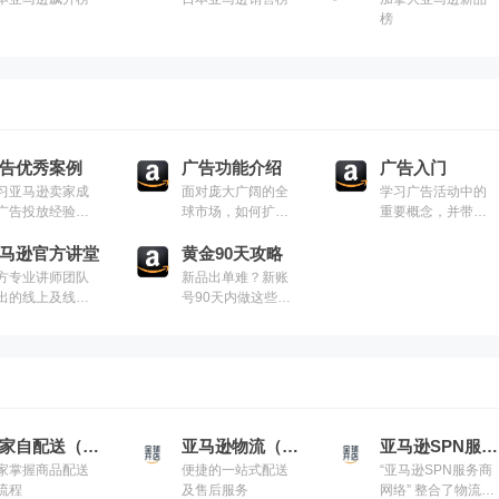
榜
告优秀案例
广告功能介绍
广告入门
习亚马逊卖家成
面对庞大广阔的全
学习广告活动中的
广告投放经验及
球市场，如何扩大
重要概念，并带您
巧
您的品牌知名度，
创建第一个广告活
马逊官方讲堂
让您的商品更多的
黄金90天攻略
动
出现在消费者面
方专业讲师团队
新品出单难？新账
前，从而激发购买
出的线上及线下
号90天内做这些，1
意向，增加销售机
细教学，案例实
年内销量可超10倍
会并培养顾客忠诚
演练和讲师现场
度，是一个重要的
疑，从而快速搭
课题。亚马逊广告
知识体系，提升
可以帮助您发现、
营技能，应用于
吸引来自全球的海
决运营难点，加
量亚马逊消费者，
业务启动，突破
卖家自配送（MFN）
亚马逊物流（FBA）
亚马逊SPN服务商
通过影响顾客购物
绩瓶颈和增强风
家掌握商品配送
便捷的一站式配送
“亚马逊SPN服务商
的每个环节，精准
管理
流程
及售后服务
网络” 整合了物流，
导流，高效转化，