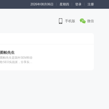
2026年08月06日
星期四
登录
注册
手机版
微信
图帕先生
图帕先生是国外SEM和谷
歌SEO实战派，分享实操
经验，专注谷歌广告、购
物广告、Facebook广告、
YouTube SEO和营销等海
外营销策略