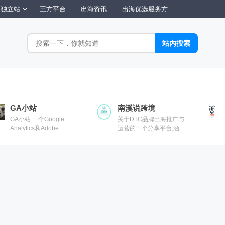
独立站
三方平台
出海资讯
出海优选服务方
GA小站
南溪说跨境
GA小站 一个Google
关于DTC品牌出海推广与
Analytics和Adobe
运营的一个分享平台,涵盖
Analytics经验分享平台
市场分析,人群洞察,谷歌
&Facebook广告投放，联
盟营销,网红博客,SEO等以
及一些DTC品牌站案例分
析,工具推荐等