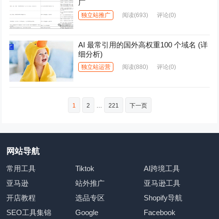
广
独立站推广
阅读
(693)
评论(0)
AI 最常引用的国外高权重100 个域名 (详
细分析)
独立站运营
阅读
(880)
评论(0)
文
1
2
…
221
下一页
章
分
页
网站导航
常用工具
Tiktok
AI跨境工具
亚马逊
站外推广
亚马逊工具
开店教程
选品专区
Shopify导航
SEO工具集锦
Google
Facebook