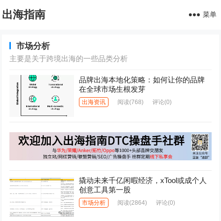
出海指南
菜单
市场分析
主要是关于跨境出海的一些品类分析
品牌出海本地化策略：如何让你的品牌
在全球市场生根发芽
出海资讯
阅读
(768)
评论(0)
撬动未来千亿闲暇经济，xTool或成个人
创意工具第一股
市场分析
阅读
(2864)
评论(0)