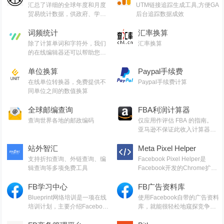
汇总了详细的全球年度和月度
UTM链接追踪生成工具,方便GA
贸易统计数据，供政府、学术
后台追踪数据成效
界、研究机构和企业使用
词频统计
汇率换算
除了计算单词和字符外，我们
汇率换算
的在线编辑器还可以帮助您改
进单词选择和写作风格，并且
可以选择帮助您检测语法错误
单位换算
Paypal手续费
和抄袭
在线单位转换器，免费提供不
Paypal手续费计算
同单位之间的数值换算
全球邮编查询
FBA利润计算器
查询世界各地的邮政编码
仅应用作评估 FBA 的指南。
亚马逊不保证此收入计算器中
信息或计算的准确性
站外智汇
Meta Pixel Helper
支持折扣查询、外链查询、编
Facebook Pixel Helper是
辑查询等多项免费工具
Facebook开发的Chrome扩展
程序，用于帮助您排查或检查
FB学习中心
您网站上当前部署的Facebook
FB广告资料库
Pixels
Blueprint网络培训是一项在线
使用Facebook自带的广告资料
培训计划，主要介绍Facebook
库，就能很轻松地窥探竞争对
和Instagram广告的最佳实践
手正投放什么样的广告