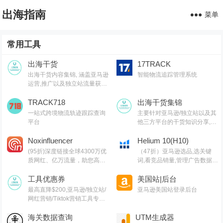
出海指南
菜单
常用工具
出海干货
17TRACK
出海干货内容集锦, 涵盖亚马逊
智能物流追踪管理系统
运营,推广以及独立站流量获取
等
TRACK718
出海干货集锦
一站式跨境物流轨迹跟踪查询
主要针对亚马逊/独立站以及其
平台
他三方平台的干货知识分享,涵
盖亚马逊,关键词,网红营销,联
Noxinfluencer
盟营销,SEO等常用工具以及出
Helium 10(H10)
海干货集锦,欢迎关注
(95折)深度链接全球4300万优
（47折）亚马逊选品,选关键
质网红、亿万流量，助您高效
词,看竞品销量,管理广告数据,
出海
做市场调研,有H10就够了（现
工具优惠券
支持沃尔玛）
美国站|后台
最高直降$200,亚马逊/独立站/
亚马逊美国站登录后台
网红营销/Tiktok营销工具专属
优惠券
海关数据查询
UTM生成器