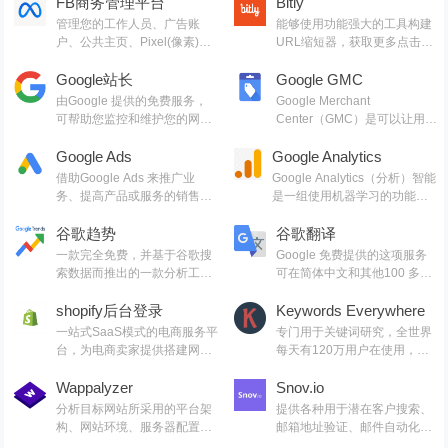
FB商务管理平台
Bitly
管理您的工作人员、广告账
能够使用功能强大的工具构建
户、公共主页、Pixel(像素)、
URL缩短器，获取更多点击
APP等Facebook资产，并作为
率，另外Bitly可以跟踪和统计
广告投放的操作中心
Google站长
链接的打开情况，比如说链接
Google GMC
点击次数、用户来源以及位置
由Google 提供的免费服务，
Google Merchant
可帮助您监控和维护您的网站
Center（GMC）是可以让用户
在Google 搜索结果中的展示
发现、浏览和购买广告主的商
情况以及排查问题
Google Ads
Google Analytics
品，也提供多种功能和报告工
具
借助Google Ads 来推广业
Google Analytics（分析）智能
务、提高产品或服务的销售
是一组使用机器学习的功能，
量、提升认知度，以及增加网
可帮助您更好地了解您的数据
站流量
谷歌趋势
并据此采取行动
谷歌翻译
一款完全免费，并基于谷歌搜
Google 免费提供的这项服务
索数据而推出的一款分析工
可在简体中文和其他100 多种
具，它通过分析谷歌搜索引擎
语言之间即时翻译字词、短语
每天数十亿的搜索数据，告诉
shopify后台登录
和网页
Keywords Everywhere
用户某一关键词或者话题各个
一站式SaaS模式的电商服务平
专门用于关键词研究，全世界
时期下在谷歌搜索引擎中展示
台，为电商卖家提供搭建网店
每天有120万用户在使用，支
的频率及其相关统计数据
的技术和模版，管理全渠道的
持Google，YouTube，
营销、售卖、支付、物流等服
Wappalyzer
Amazon，Instagram，eBay
Snov.io
务
等众多知名网站
分析目标网站所采用的平台架
提供各种用于潜在客户搜索、
构、网站环境、服务器配置环
邮箱地址验证、邮件自动化发
境、javaSCRipt框架、编程语
送和邮件跟踪的工具