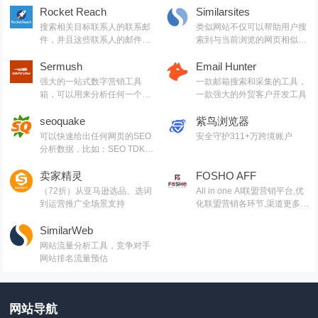
言等参数的chrome网站技术分
Rocket Reach
Similarsites
析插件
搜索相关目标联系人的联系邮
类似网站不仅可以帮助用户搜
件，并且这些联系人的邮件都
索到与当前浏览的网页相似的
是经过验证的
网站，还可以帮助用户更好地
Sermush
获取资源
Email Hunter
强大的一站式数字营销工具
一款邮箱搜索和采集的工具，
箱，可以用来分析任何一个网
一款强大的外贸客户开发工具
站，包括流量，关键词来源及
排名，外链等数据
seoquake
紫鸟浏览器
可以快速给出任何网页的SEO
安全守护311+万跨境账户
分析数据，比如：SEO TDK、
导出链接数、站内链接数、不
同的关键词的密度、图片优化
卖家精灵
FOSHO AFF
情况等等
（72折）从亚马逊选品、选词
All in one AI联盟营销平台,优
到运营推广全场景支持
化联盟营销各环节,渠道更多元,
流程更智能，增长更高效
SimilarWeb
网站流量分析工具，竞争对手
网站排名流量预估
网站导航