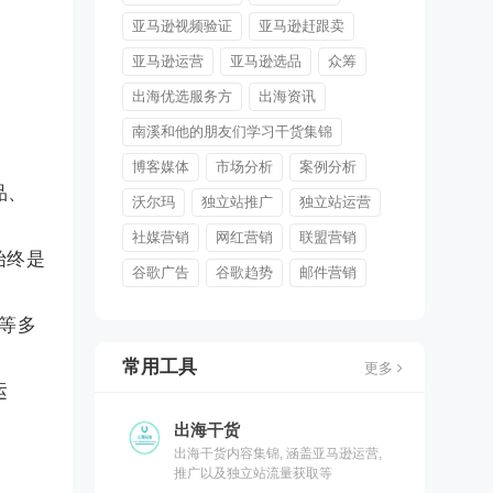
亚马逊视频验证
亚马逊赶跟卖
亚马逊运营
亚马逊选品
众筹
出海优选服务方
出海资讯
南溪和他的朋友们学习干货集锦
博客媒体
市场分析
案例分析
品、
沃尔玛
独立站推广
独立站运营
社媒营销
网红营销
联盟营销
始终是
谷歌广告
谷歌趋势
邮件营销
销等多
常用工具
更多
运
出海干货
出海干货内容集锦, 涵盖亚马逊运营,
推广以及独立站流量获取等