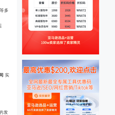
销等多
运
播间
实
）
的发