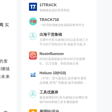
17TRACK
智能物流追踪管理系统
TRACK718
播间
实
一站式跨境物流轨迹跟踪查询平台
）
出海干货集锦
主要针对亚马逊/独立站以及其他三方
平台的干货知识分享,涵盖亚马逊,关键
词,网红营销,联盟营销,SEO等常用工
具以及出海干货集锦,欢迎关注
Noxinfluencer
(95折)深度链接全球4300万优质网
的发
红、亿万流量，助您高效出海
将继续
Helium 10(H10)
在未来
（47折）亚马逊选品,选关键词,看竞
品销量,管理广告数据,做市场调研,有
H10就够了（现支持沃尔玛）
工具优惠券
最高直降$200,亚马逊/独立站/网红营
销/Tiktok营销工具专属优惠券
美国站|后台