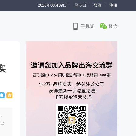
2026年08月09日
星期日
登录
注册
手机版
微信
实
小
牌出