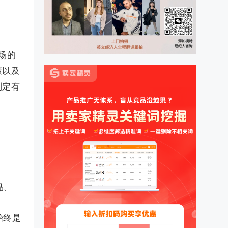
场的
策以及
制定有
品、
始终是