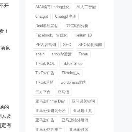
不开
AIAI编写Listing优化
AI人工智能
chatgpt
Chatgpt注册
Deal群组发帖
DTC案例分析
看！
Facebook广告优化
Helium 10
PR内容营销
SEO
SEO优化指南
市场竞
shein
shopify运营
Temu
Tiktok KOL
Tiktok Shop
TikTok广告
Tiktok红人
Tiktok营销
wordpress建站
三方平台
亚马逊
亚马逊Prime Day
亚马逊关键词
场的
亚马逊关键词分析
亚马逊工具
策以及
亚马逊广告
亚马逊站外引流
制定有
亚马逊站外推广
亚马逊联盟