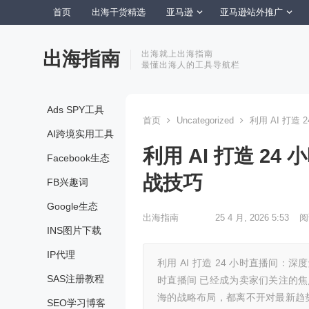
首页
出海干货精选
亚马逊
亚马逊站外推广
出海指南
出海就上出海指南
最懂出海人的工具导航栏
Ads SPY工具
首页
Uncategorized
利用 AI 打造
AI跨境实用工具
利用 AI 打造 2
Facebook生态
战技巧
FB兴趣词
Google生态
出海指南
25 4 月, 2026 5:53
阅
INS图片下载
IP代理
利用 AI 打造 24 小时直播间：
SAS注册教程
时直播间 已经成为卖家们关注的焦点
海的战略布局，都离不开对最新趋
SEO学习博客