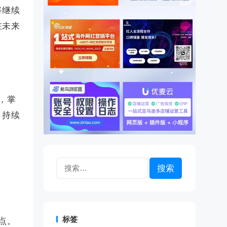
将继续
在未来
，掌
，持续
搜
索：
标签
点。