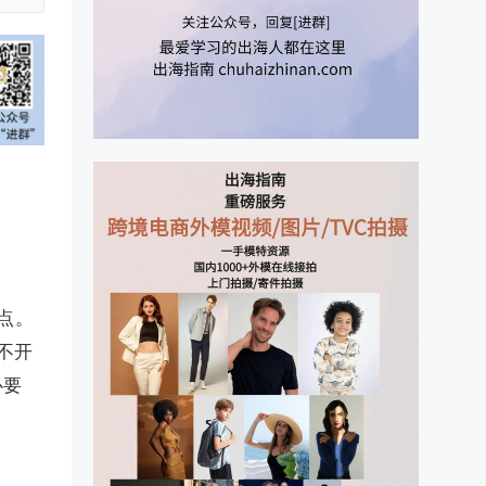
点。
不开
心要