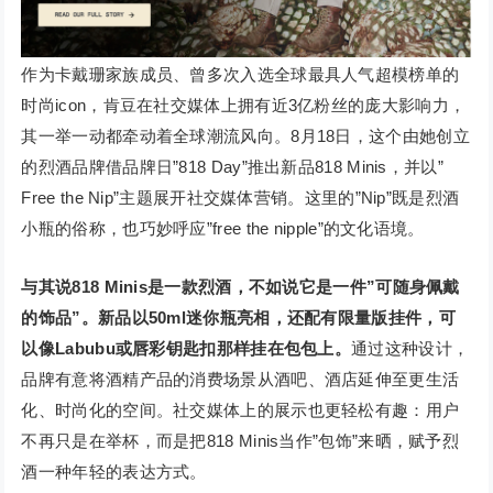
作为卡戴珊家族成员、曾多次入选全球最具人气超模榜单的
时尚icon，肯豆在社交媒体上拥有近3亿粉丝的庞大影响力，
其一举一动都牵动着全球潮流风向。8月18日，这个由她创立
的烈酒品牌借品牌日”818 Day”推出新品818 Minis，并以”
Free the Nip”主题展开社交媒体营销。这里的”Nip”既是烈酒
小瓶的俗称，也巧妙呼应”free the nipple”的文化语境。
与其说818 Minis是一款烈酒，不如说它是一件”可随身佩戴
的饰品”。新品以50ml迷你瓶亮相，还配有限量版挂件，
可
以像Labubu或唇彩钥匙扣那样挂在包包上。
通过这种设计，
品牌有意将酒精产品的消费场景从酒吧、酒店延伸至更生活
化、时尚化的空间。社交媒体上的展示也更轻松有趣：用户
不再只是在举杯，而是把818 Minis当作”包饰”来晒，赋予烈
酒一种年轻的表达方式。