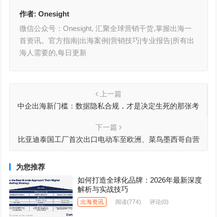
作者:
Onesight
微信公众号：Onesight, 汇聚全球营销干货,掌握出海一
首资讯。官方指南|出海案例|营销技巧|专业报告|所有出
海人需要的,每日更新
上一篇
中企出海新门槛：数据隐私合规，才是决定生死的那张考
卷
下一篇
比亚迪泰国工厂首次出口电动车至欧洲、菜鸟墨西哥自营
海外仓正式启用、零跑汽车欧洲本土化生产落地西班牙丨
出海周报
为您推荐
如何打造全球化品牌：2026年最新深度
解析与实战技巧
出海资讯
阅读
(774)
评论(0)