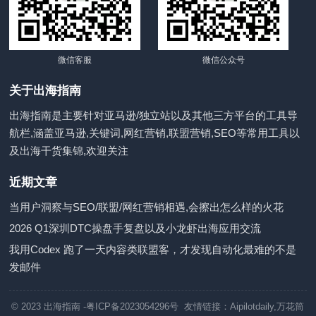
微信客服
微信公众号
关于出海指南
出海指南是主要针对亚马逊/独立站以及其他三方平台的工具导
航栏,涵盖亚马逊,关键词,网红营销,联盟营销,SEO等常用工具以
及出海干货集锦,欢迎关注
近期文章
当用户洞察与SEO/联盟/网红营销相遇,会擦出怎么样的火花
2026 Q1深圳DTC操盘手复盘以及小龙虾出海应用交流
我用Codex 跑了一天内容类联盟客，才发现自动化最难的不是
发邮件
© 2023
出海指南
-粤ICP备2023054296号 友情链接：
Aipilotdaily
,
万花筒