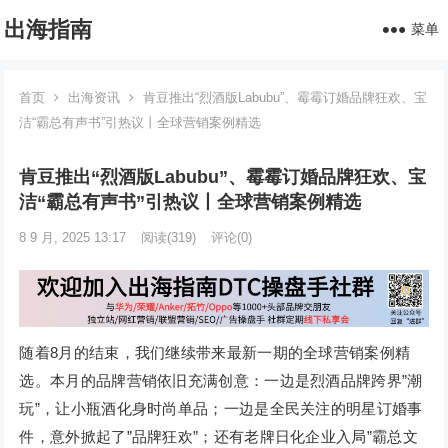
出海指南
菜单
首页
出海资讯
肯豆推出“烈酒版Labubu”、霉霉订婚品牌狂欢、宝
洁“霸总有声书”引热议丨全球营销案例精选
肯豆推出“烈酒版Labubu”、霉霉订婚品牌狂欢、宝
洁“霸总有声书”引热议丨全球营销案例精选
8 9 月, 2025 13:17
阅读
(319)
评论(0)
随着8月的结束，我们继续带来最新一期的全球营销案例精
选。本月的品牌营销依旧充满创意：一边是烈酒品牌跨界”潮
玩”，让小瓶酒化身时尚单品；一边是全民关注的明星订婚事
件，意外掀起了”品牌狂欢”；还有老牌日化企业入局”霸总文