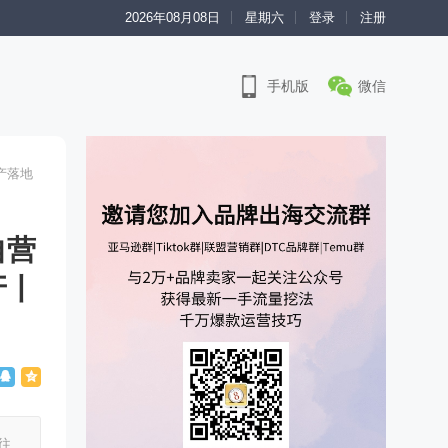
2026年08月08日
星期六
登录
注册
手机版
微信
产落地
自营
牙丨
往