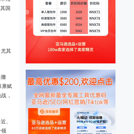
测其国
，尤其
继撤
源禀赋
挑战，
接近、
个领