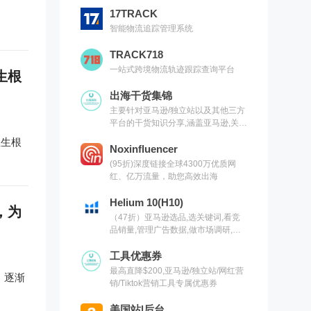
17TRACK
智能物流追踪管理系统
TRACK718
一站式跨境物流轨迹跟踪查询平台
生根
出海干货集锦
主要针对亚马逊/独立站以及其他三方
平台的干货知识分享,涵盖亚马逊,关键
词,网红营销,联盟营销,SEO等常用工
正生根
具以及出海干货集锦,欢迎关注
Noxinfluencer
(95折)深度链接全球4300万优质网
红、亿万流量，助您高效出海
Helium 10(H10)
，为
（47折）亚马逊选品,选关键词,看竞
品销量,管理广告数据,做市场调研,有
H10就够了（现支持沃尔玛）
工具优惠券
最高直降$200,亚马逊/独立站/网红营
，逐渐
销/Tiktok营销工具专属优惠券
美国站|后台