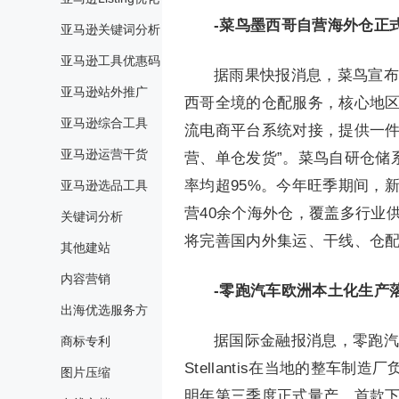
-菜鸟墨西哥自营海外仓正
亚马逊关键词分析
亚马逊工具优惠码
据雨果快报消息，菜鸟宣布
亚马逊站外推广
西哥全境的仓配服务，核心地
亚马逊综合工具
流电商平台系统对接，提供一件
亚马逊运营干货
营、单仓发货”。菜鸟自研仓储
率均超95%。今年旺季期间，
亚马逊选品工具
营40余个海外仓，覆盖多行业
关键词分析
将完善国内外集运、干线、仓
其他建站
内容营销
-零跑汽车欧洲本土化生产
出海优选服务方
据国际金融报消息，零跑汽
商标专利
Stellantis在当地的整
图片压缩
明年第三季度正式量产。首款下线