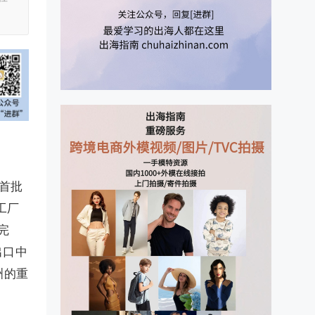
，首批
工厂
完
出口中
洲的重