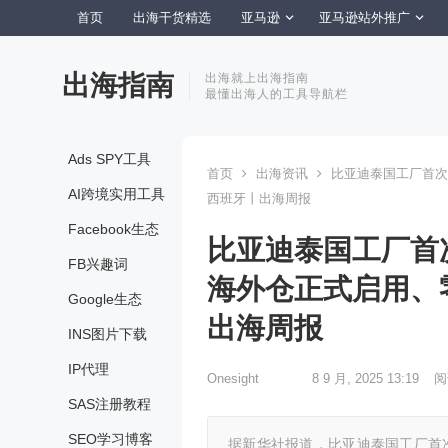
首页
出海干货精选
亚马逊
亚马逊站外推广
出海指南
出海就上出海指南
最懂出海人的工具导航栏
Ads SPY工具
首页
出海资讯
比亚迪泰国工厂首次
AI跨境实用工具
西班牙丨出海周报
Facebook生态
比亚迪泰国工厂首
FB兴趣词
海外仓正式启用、
Google生态
出海周报
INS图片下载
IP代理
Onesight
8 9 月, 2025 13:19
阅
SAS注册教程
SEO学习博客
据新华社报道，比亚迪泰国工厂首次将