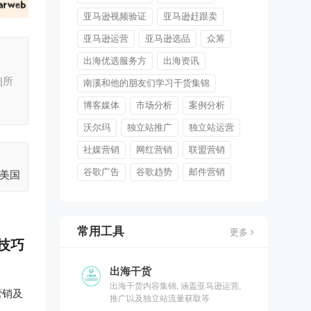
亚马逊视频验证
亚马逊赶跟卖
亚马逊运营
亚马逊选品
众筹
出海优选服务方
出海资讯
|所
南溪和他的朋友们学习干货集锦
博客媒体
市场分析
案例分析
沃尔玛
独立站推广
独立站运营
社媒营销
网红营销
联盟营销
谷歌广告
谷歌趋势
邮件营销
k美国
常用工具
更多
技巧
出海干货
出海干货内容集锦, 涵盖亚马逊运营,
营销及
推广以及独立站流量获取等