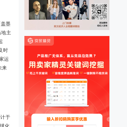
覆盖墨
当地主
运
及时
家运
未来
预计于
全球化