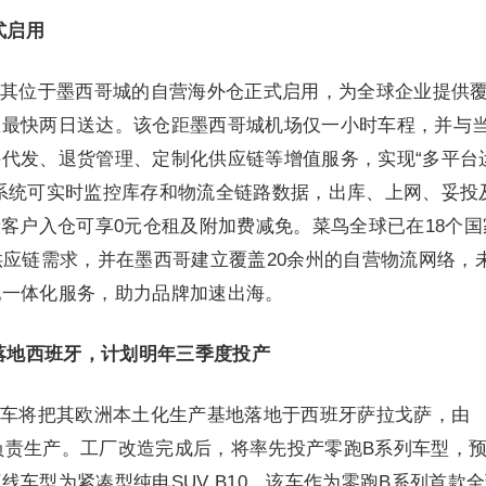
式启用
其位于墨西哥城的自营海外仓正式启用，为全球企业提供
区最快两日送达。该仓距墨西哥城机场仅一小时车程，并与
代发、退货管理、定制化供应链等增值服务，实现“多平台
系统可实时监控库存和物流全链路数据，出库、上网、妥投
新客户入仓可享0元仓租及附加费减免。菜鸟全球已在18个国
供应链需求，并在墨西哥建立覆盖20余州的自营物流网络，
配一体化服务，助力品牌加速出海。
落地西班牙，计划明年三季度投产
车将把其欧洲本土化生产基地落地于西班牙萨拉戈萨，由
车制造厂负责生产。工厂改造完成后，将率先投产零跑B系列车型，
车型为紧凑型纯电SUV B10，该车作为零跑B系列首款