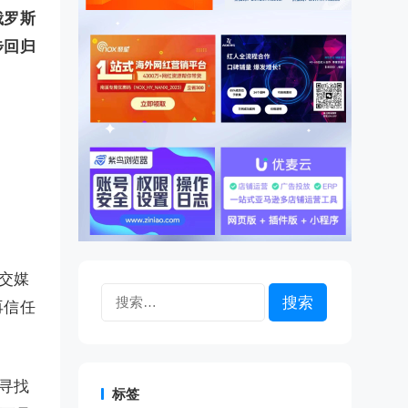
俄罗斯
步回归
交媒
搜
再信任
索：
是寻找
标签