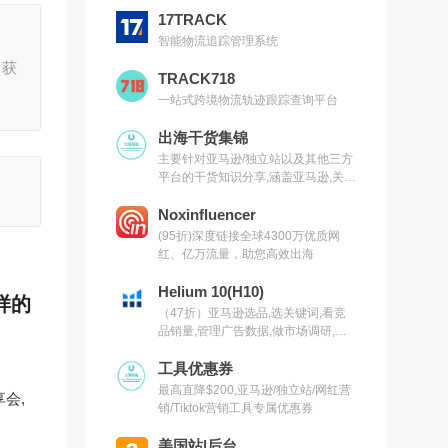
17TRACK
智能物流追踪管理系统
，获
TRACK718
一站式跨境物流轨迹跟踪查询平台
出海干货集锦
主要针对亚马逊/独立站以及其他三方
平台的干货知识分享,涵盖亚马逊,关键
词,网红营销,联盟营销,SEO等常用工
具以及出海干货集锦,欢迎关注
Noxinfluencer
(95折)深度链接全球4300万优质网
红、亿万流量，助您高效出海
Helium 10(H10)
样的
（47折）亚马逊选品,选关键词,看竞
品销量,管理广告数据,做市场调研,有
H10就够了（现支持沃尔玛）
工具优惠券
最高直降$200,亚马逊/独立站/网红营
会,
销/Tiktok营销工具专属优惠券
美国站|后台