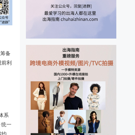
正筹备
期税前利
体系
台统一
省约