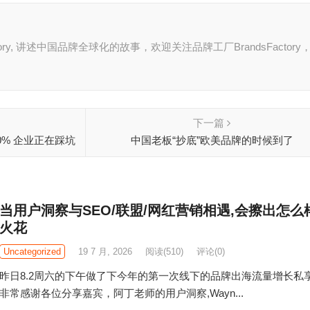
tory, 讲述中国品牌全球化的故事，欢迎关注品牌工厂BrandsFactory
下一篇
0% 企业正在踩坑
中国老板“抄底”欧美品牌的时候到了
当用户洞察与SEO/联盟/网红营销相遇,会擦出怎么
火花
Uncategorized
19 7 月, 2026
阅读
(510)
评论(0)
昨日8.2周六的下午做了下今年的第一次线下的品牌出海流量增长私享
非常感谢各位分享嘉宾，阿丁老师的用户洞察,Wayn...