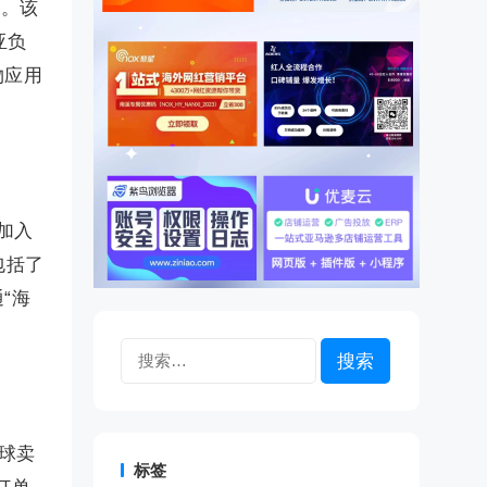
争。该
亚负
物应用
品加入
包括了
“海
搜
索：
全球卖
标签