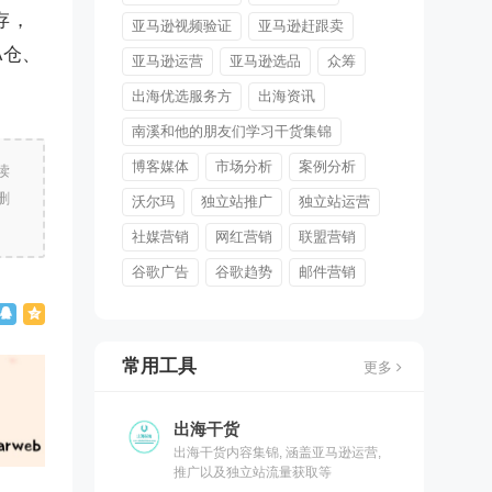
存，
亚马逊视频验证
亚马逊赶跟卖
A仓、
亚马逊运营
亚马逊选品
众筹
出海优选服务方
出海资讯
南溪和他的朋友们学习干货集锦
博客媒体
市场分析
案例分析
读
删
沃尔玛
独立站推广
独立站运营
社媒营销
网红营销
联盟营销
谷歌广告
谷歌趋势
邮件营销
常用工具
更多
出海干货
出海干货内容集锦, 涵盖亚马逊运营,
推广以及独立站流量获取等