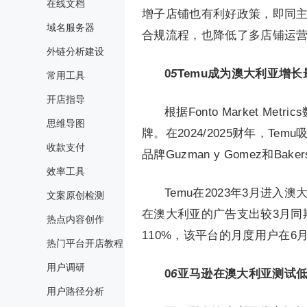
在线文档
增子店铺也有利好政策，即同主
域名服务器
合规流程，也降低了多店铺运
外链分析建设
0
5
Temu成为澳大利亚增
常用工具
开店指导
根据Fonto Market 
思维导图
牌。在2024/2025财年，T
收款支付
品牌Guzman y Gomez和Bake
效率工具
Temu在2023年3月进入
文案原创检测
在澳大利亚的广告支出较3月同
热点内容创作
110%，该平台的月度用户在6
热门平台开店教程
用户调研
0
6
亚马逊在澳大利亚测试低价平
用户路径分析