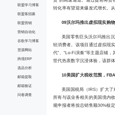
货”的高速通道。通过提前将货
联盟学习博客
转化率有望迎来爆发式增长。
联盟客招募
09
沃尔玛推出虚拟现实购物
联盟营销
营销自动化
美国零售巨头沃尔玛推出沉浸式线
谷歌学习博客
轻消费者。该项目通过虚拟现实
货源网站
代”、“Lo-Fi演奏”等主题店
跨境ERP
世代热衷数字沉浸体验，该群体
选品分析
10
美国扩大税收范围，FB
邮箱提取
邮箱验证
美国国税局（IRS）扩大了
问卷调查
所有与该业务相关的美国境内收
规申报者将按总销售额30%核