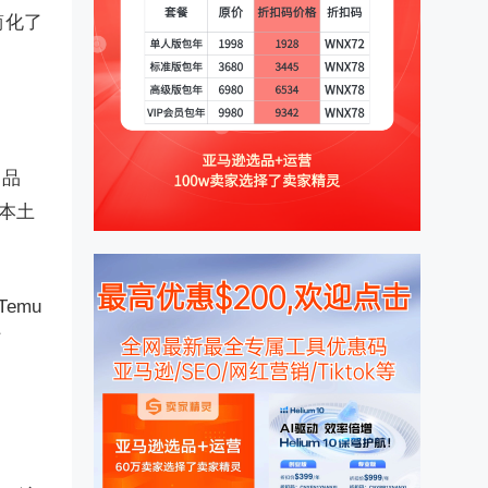
简化了
售品
了本土
emu
了