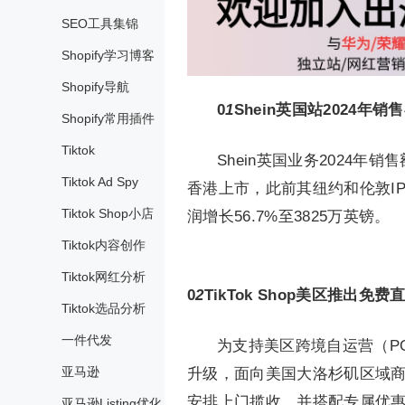
SEO工具集锦
Shopify学习博客
Shopify导航
0
1
Shein英国站2024年销
Shopify常用插件
Tiktok
Shein英国业务2024年销
Tiktok Ad Spy
香港上市，此前其纽约和伦敦IPO计划
Tiktok Shop小店
润增长56.7%至3825万英镑。
Tiktok内容创作
Tiktok网红分析
0
2
TikTok Shop美区推出免
Tiktok选品分析
一件代发
为支持美区跨境自运营（PO
亚马逊
升级，面向美国大洛杉矶区域商
安排上门揽收，并搭配专属优惠，最
亚马逊Listing优化