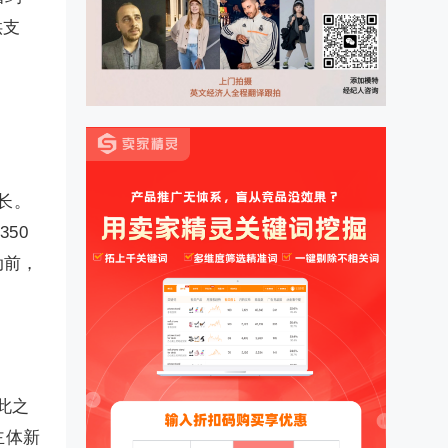
供支
增长。
350
动前，
此之
主体新