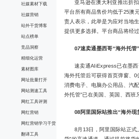
亚马逊在澳大利亚推出折扣平台
社媒素材下载
平台所有商品售价均低于25澳
社媒营销
责人表示，此举是为应对当地
站外干货博客
提供更多选择。平台商品将经过
站点榜单
竞品洞察
0
7
速卖通墨西哥“海外托管
精细化运营
速卖通AliExpress
素材图库
海外托管后可获得首页弹窗、0
网址批量打开
消费电子、电脑办公用品、汽配
网站测速工具
外托管”已在美国、英国、西班
网红工具评测
08
阿里国际站推出“海外现
网红营销
网红营销学习干货
8月13日，阿里国际站正
翻译工具