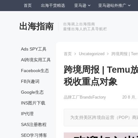
首页
出海干货精选
亚马逊
亚马逊站外推广
出海指南
出海就上出海指南
最懂出海人的工具导航栏
Ads SPY工具
首页
Uncategorized
跨境周报 | 
AI跨境实用工具
跨境周报 | Te
Facebook生态
税收重点对象
FB兴趣词
Google生态
品牌工厂BrandsFactory
20 8 月, 
INS图片下载
IP代理
为支持美区跨境自运营（POP）商家
SAS注册教程
SEO学习博客