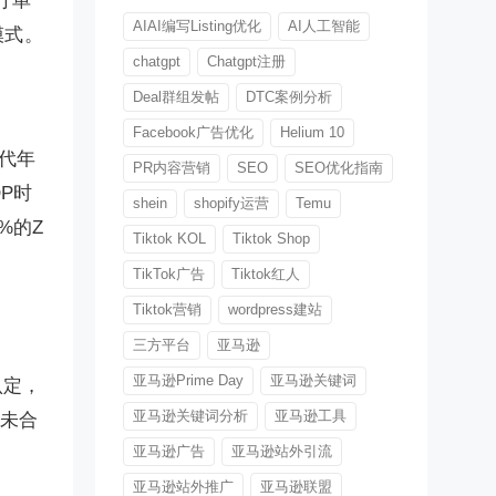
订单
AIAI编写Listing优化
AI人工智能
模式。
chatgpt
Chatgpt注册
Deal群组发帖
DTC案例分析
Facebook广告优化
Helium 10
世代年
PR内容营销
SEO
SEO优化指南
P时
shein
shopify运营
Temu
%的Z
Tiktok KOL
Tiktok Shop
TikTok广告
Tiktok红人
Tiktok营销
wordpress建站
三方平台
亚马逊
亚马逊Prime Day
亚马逊关键词
认定，
亚马逊关键词分析
亚马逊工具
。未合
亚马逊广告
亚马逊站外引流
亚马逊站外推广
亚马逊联盟