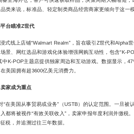
物备至海外仓，客户可快速获取样品，决策周期大幅缩短，
从品类来说，标准品、轻定制类商品经营商家更倾向于这一
平台瞄准Z世代
上店铺“Walmart Realm”，旨在吸引Z世代和Alpha
场景、网红选品和游戏化体验增强网购互动性，包含“K-PO
铺，其中K-POP主题店提供独家周边和互动游戏。数据显示，47
在美国拥有超3600亿美元消费力。
A卖家成为重点
对“在美国从事贸易或业务”（USTB）的认定范围。一旦被
入都将被视作“有效关联收入”，卖家申报年度利润并缴税
定征税，并追溯过往三年数据。