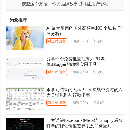
按照这个方法，你的品牌故事也能让用户心动
为您推荐
AI 最常引用的国外高权重100 个域名 (详
细分析)
独立站运营
阅读
(883)
评论(0)
分享一个免费批量找海外PR媒
体,Blogger的超级实用工具
独立站运营
阅读
(757)
评论(0)
跟拿到结果的人聊天, 从实战中提炼的六
大关键原则与行动指南
独立站运营
阅读
(902)
评论(0)
一文详解Facebook(Meta)与Shopify后台
订单的转化价值差异以及如何应对