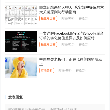
跟拿到结果的人聊天, 从实战中提炼的六
大关键原则与行动指南
独立站运营
阅读
(902)
评论(0)
一文详解Facebook(Meta)与Shopify后台
订单的转化价值差异以及如何应对
独立站运营
阅读
(810)
评论(0)
中国母婴老板们，正在飞往美国的航班
上
市场分析
阅读
(489)
评论(0)
发表回复
您的邮箱地址不会被公开。
必填项已用
*
标注