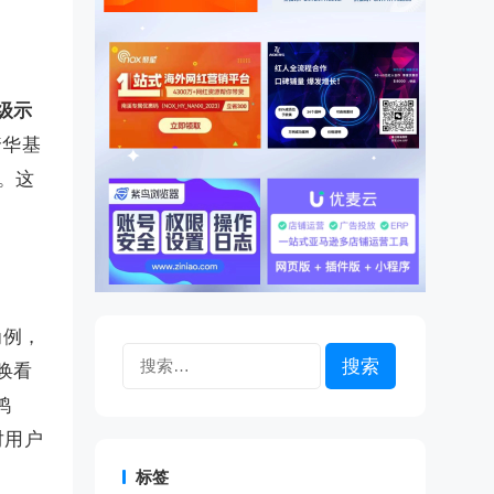
书级示
奢华基
。这
为例，
搜
唤看
索：
鸿
对用户
标签