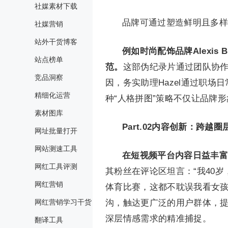
社媒素材下载
品牌可通过塑造鲜明且多样
社媒营销
站外干货博客
例如时尚配饰品牌Alexis B
站点榜单
范。
这部伪纪录片通过团队协作
竞品洞察
因，务实助理Hazel通过职
精细化运营
种“人格拼图”策略不仅让品牌
素材图库
Part.
0
2
内容创新：跨越圈
网址批量打开
网站测速工具
在短视频平台内容日益丰富
网红工具评测
其粉丝在评论区坦言：“我40
网红营销
体育比赛，这都不耽误我看女孩
网红营销学习干货
沟，触达更广泛的用户群体，
深层情感需求的精准捕捉。
翻译工具