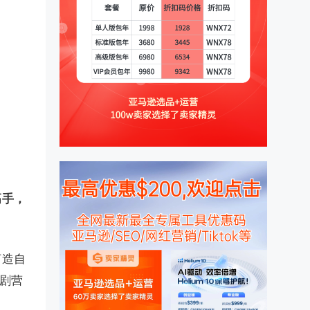
高手，
打造自
短剧营