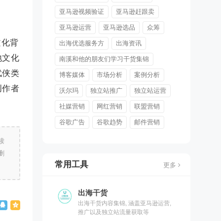
亚马逊视频验证
亚马逊赶跟卖
亚马逊运营
亚马逊选品
众筹
文化背
出海优选服务方
出海资讯
地文化
南溪和他的朋友们学习干货集锦
武侠类
博客媒体
市场分析
案例分析
创作者
沃尔玛
独立站推广
独立站运营
社媒营销
网红营销
联盟营销
谷歌广告
谷歌趋势
邮件营销
读
删
常用工具
更多
出海干货
出海干货内容集锦, 涵盖亚马逊运营,
推广以及独立站流量获取等