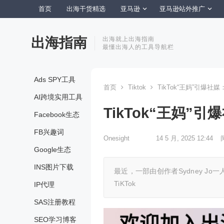
首页
出海干货精选
亚马逊
亚马逊站外推广
出海指南
出海就上出海指南
最懂出海人的工具导航栏
Ads SPY工具
首页
Tiktok
TikTok“王妈”引爆
AI跨境实用工具
TikTok“王妈
Facebook生态
FB兴趣词
Onesight
14 5 月, 2025 12:44
Google生态
INS图片下载
最近，一部由创作者Sydney Jo
TiKTok
IP代理
SAS注册教程
SEO学习博客