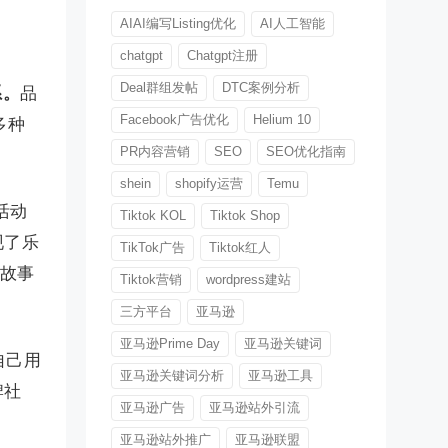
AIAI编写Listing优化
AI人工智能
chatgpt
Chatgpt注册
Deal群组发帖
DTC案例分析
系。
品
Facebook广告优化
Helium 10
多种
PR内容营销
SEO
SEO优化指南
shein
shopify运营
Temu
。活动
Tiktok KOL
Tiktok Shop
现了乐
TikTok广告
Tiktok红人
的故事
Tiktok营销
wordpress建站
三方平台
亚马逊
亚马逊Prime Day
亚马逊关键词
自己用
亚马逊关键词分析
亚马逊工具
牌社
亚马逊广告
亚马逊站外引流
亚马逊站外推广
亚马逊联盟