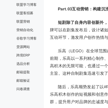
联盟学习博客
Part.
0
3
互动营销：构建沉
联盟客招募
联盟营销
短剧除了自身内容创新外，
牌可以在剧集发布后，设计诸如“
营销自动化
互动环节，激发用户创作热情
谷歌学习博客
货源网站
乐高（LEGO）在全球范围内推
跨境ERP
前期，乐高以一系列精心制作
选品分析
高积木的无限可能，也通过一个
邮箱提取
主旨。这种自制剧集迅速引发
邮箱验证
随后，乐高顺势发起了以#Re
问卷调查
乐高积木创作的短视频和创意
群，提升用户对品牌的忠诚度