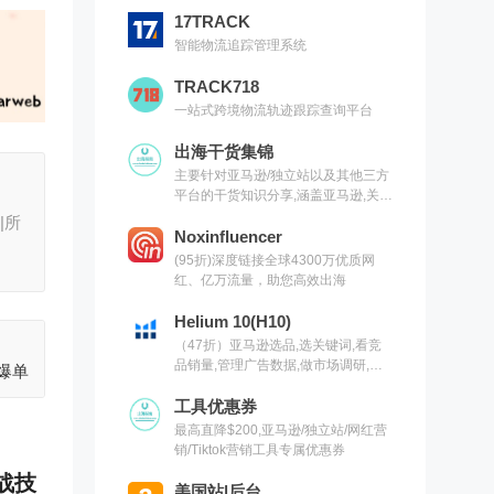
17TRACK
智能物流追踪管理系统
TRACK718
一站式跨境物流轨迹跟踪查询平台
出海干货集锦
主要针对亚马逊/独立站以及其他三方
平台的干货知识分享,涵盖亚马逊,关键
词,网红营销,联盟营销,SEO等常用工
|所
具以及出海干货集锦,欢迎关注
Noxinfluencer
(95折)深度链接全球4300万优质网
红、亿万流量，助您高效出海
Helium 10(H10)
（47折）亚马逊选品,选关键词,看竞
品销量,管理广告数据,做市场调研,有
爆单
H10就够了（现支持沃尔玛）
工具优惠券
最高直降$200,亚马逊/独立站/网红营
销/Tiktok营销工具专属优惠券
实战技
美国站|后台