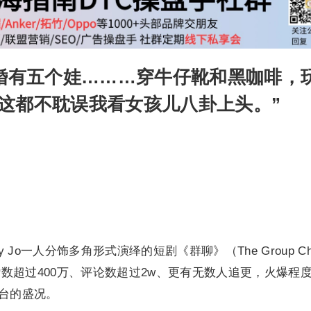
已婚有五个娃………穿牛仔靴和黑咖啡，
这都不耽误我看女孩儿八卦上头。”
 Jo一人分饰多角形式演绎的短剧《群聊》（The Group Ch
点赞数超过400万、评论数超过2w、更有无数人追更，火爆程
平台的盛况。