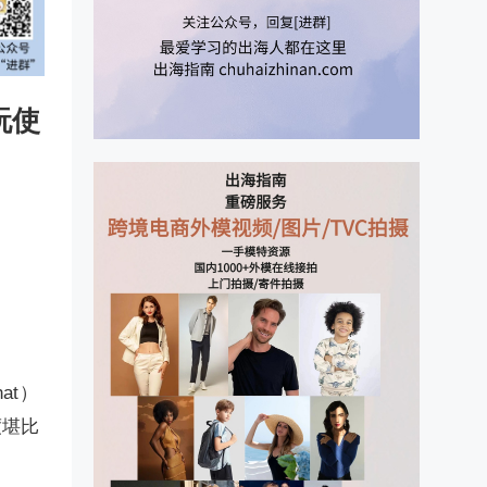
玩使
at）
度堪比