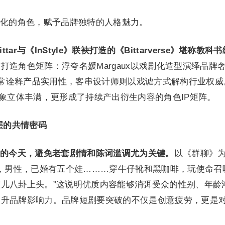
化的角色，赋予品牌独特的人格魅力。
ittar与《InStyle》联袂打造的《Bittarverse》堪称教科
打造角色矩阵：浮夸名媛Margaux以戏剧化造型演绎品牌
场日常诠释产品实用性，客串设计师则以戏谑方式解构行业权威
形象立体丰满，更形成了持续产出衍生内容的角色IP矩阵。
层的共情密码
的今天，避免老套剧情和陈词滥调尤为关键。
以《群聊》
岁，男性，已婚有五个娃………穿牛仔靴和黑咖啡，玩使命召
儿八卦上头。”这说明优质内容能够消弭受众的性别、年龄
提升品牌影响力。品牌短剧要突破的不仅是创意疲劳，更是