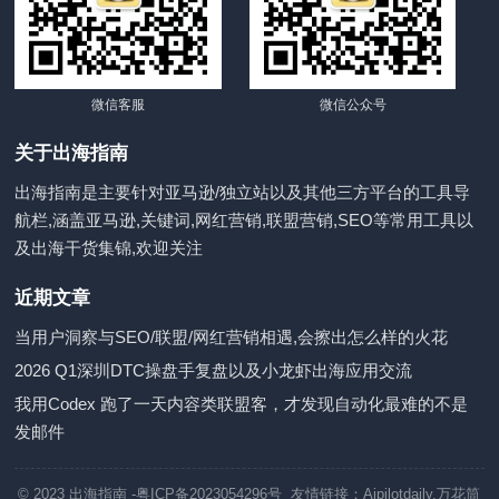
微信客服
微信公众号
关于出海指南
出海指南是主要针对亚马逊/独立站以及其他三方平台的工具导
航栏,涵盖亚马逊,关键词,网红营销,联盟营销,SEO等常用工具以
及出海干货集锦,欢迎关注
近期文章
当用户洞察与SEO/联盟/网红营销相遇,会擦出怎么样的火花
2026 Q1深圳DTC操盘手复盘以及小龙虾出海应用交流
我用Codex 跑了一天内容类联盟客，才发现自动化最难的不是
发邮件
© 2023
出海指南
-粤ICP备2023054296号 友情链接：
Aipilotdaily
,
万花筒