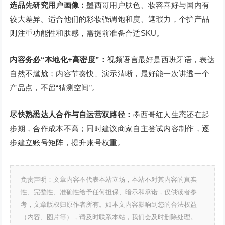
选品先研究用户画像：
墨西哥用户肤色、妆容喜好与国内有
较大差异。适合他们的彩妆强调饱和度、遮瑕力，个护产品
则注重功能性和肤感，需提前准备合适SKU。
内容务必“本地化+高密度”：
视频语言最好是西班牙语，表达
自然不尴尬；内容节奏快、演示清晰，最好能一次讲透一个
产品点，不留“猜测空间”。
尽快熟悉达人合作与自运营双路径：
墨西哥红人生态还在起
步期，合作成本不高；同时建议商家自主尝试内容制作，逐
步建立账号矩阵，提升账号权重。
免责声明：文章内容不代表本站立场，本站不对其内容的真实
性、完整性、准确性给予任何担保、暗示和承诺，仅供读者参
考，文章版权归原作者所有。如本文内容影响到您的合法权益
（内容、图片等），请及时联系本站，我们会及时删除处理。