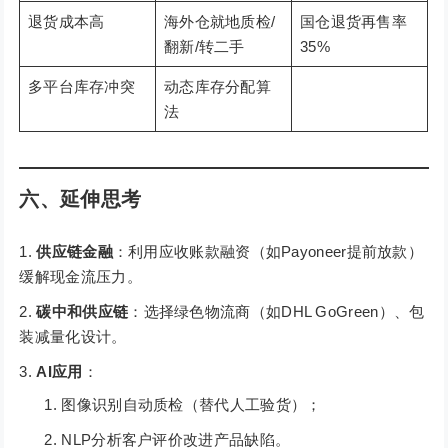
退货成本高
海外仓就地质检/
国仓退货再售率
翻新/转二手
35%
多平台库存冲突
动态库存分配算
法
六、延伸思考
供应链金融
：利用应收账款融资（如Payoneer提前放款）
缓解现金流压力。
碳中和供应链
：选择绿色物流商（如DHL GoGreen）、包
装减量化设计。
AI应用
：
图像识别自动质检（替代人工验货）；
NLP分析客户评价改进产品缺陷。