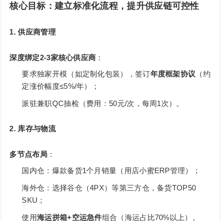
核心目标
：建立标准化流程，提升供应链可控性
1. 供应商管理
深度绑定2-3家核心供应商
：
要求独家开模（如定制化包装），签订
年度框架协议
（约
定涨价幅度≤5%/年）；
派驻兼职QC抽检（费用：50元/次，每周1次）。
2. 库存与物流
多节点布局
：
国内仓：爆款备货1个月销量（用店小蜜ERP管理）；
海外仓：选择谷仓（4PX）等第三方仓，备货TOP50
SKU；
使用
海运拼箱+空运急件
组合（海运占比70%以上）。