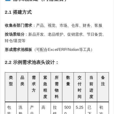
2.1 搭建方式
收集各部门需求
：产品、视觉、市场、仓库、财务、客服
按场景细分
：新品开发、老品维护、促销需求、节日备货、
转仓/退货等
形成需求池模板
（可配合Excel/ERP/Notion等工具）
2.2 示例需求池表头设计：
类
品
需
紧
所
数
交
当
备
型
类
求
急
需
量
付
前
注
方
程
物
时
进
度
料
间
度
包
洗
产
高
拉
500
5.25
已
初
装
脸
品
链
0
下
次