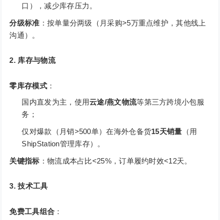
口），减少库存压力。
分级标准
：按单量分两级（月采购>5万重点维护，其他线上
沟通）。
2. 库存与物流
零库存模式
：
国内直发为主，使用
云途/燕文物流
等第三方跨境小包服
务；
仅对爆款（月销>500单）在海外仓备货
15天销量
（用
ShipStation管理库存）。
关键指标
：物流成本占比<25%，订单履约时效<12天。
3. 技术工具
免费工具组合
：