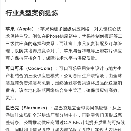
行业典型案例提炼
苹果（Apple）
：苹果构建多层级供应网络，对关键核心技
术保持主导。例如在iPhone供应链中，苹果控制触摸屏等二
三级供应商的选择和关系，而让富士康只负责装配及订单管
理，以防其培养成竞争对手。苹果与台积电等上游芯片供应
商亦保持直接合作，保障技术水平与供应质量。
可口可乐（Coca-Cola）
：可口可乐采用集中设计与地方生
产相结合的三级供应链模式：公司总部生产浓缩液，由全球
装瓶商负责灌装与包装，最终通过零售渠道将成品配送至消
费者。该本地化装瓶网络结合集中管理，确保供应链高效、
灵活。
星巴克（Starbucks）
：星巴克建立全球协同供应链：从上
游咖啡农场到全球烘焙厂和分销中心，再到零售门店形成完
整链条。公司推动供应商通过C.A.F.E.计划提升质量与可持续
性，同时利用信息系统（如内部“Atlas”系统）实现从农场到