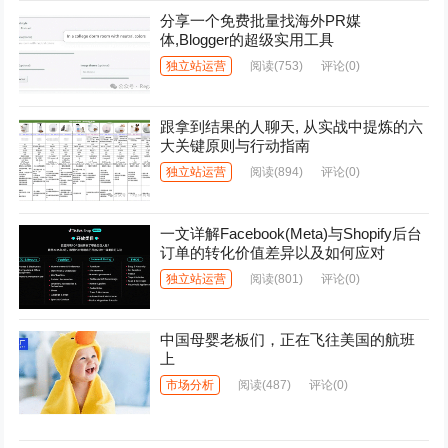
分享一个免费批量找海外PR媒
体,Blogger的超级实用工具
独立站运营
阅读
(753)
评论(0)
跟拿到结果的人聊天, 从实战中提炼的六
大关键原则与行动指南
独立站运营
阅读
(894)
评论(0)
一文详解Facebook(Meta)与Shopify后台
订单的转化价值差异以及如何应对
独立站运营
阅读
(801)
评论(0)
中国母婴老板们，正在飞往美国的航班
上
市场分析
阅读
(487)
评论(0)