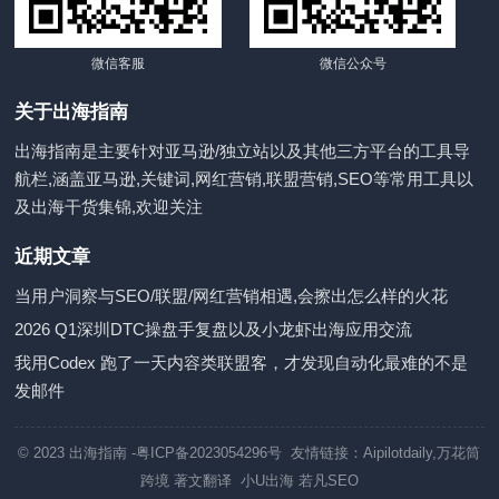
微信客服
微信公众号
关于出海指南
出海指南是主要针对亚马逊/独立站以及其他三方平台的工具导
航栏,涵盖亚马逊,关键词,网红营销,联盟营销,SEO等常用工具以
及出海干货集锦,欢迎关注
近期文章
当用户洞察与SEO/联盟/网红营销相遇,会擦出怎么样的火花
2026 Q1深圳DTC操盘手复盘以及小龙虾出海应用交流
我用Codex 跑了一天内容类联盟客，才发现自动化最难的不是
发邮件
© 2023
出海指南
-粤ICP备2023054296号 友情链接：
Aipilotdaily
,
万花筒
跨境
著文翻译
小U出海
若凡SEO