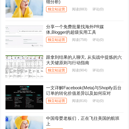
细分析)
独立站运营
阅读
(883)
评论(0)
分享一个免费批量找海外PR媒
体,Blogger的超级实用工具
独立站运营
阅读
(758)
评论(0)
跟拿到结果的人聊天, 从实战中提炼的六
大关键原则与行动指南
独立站运营
阅读
(904)
评论(0)
一文详解Facebook(Meta)与Shopify后台
订单的转化价值差异以及如何应对
独立站运营
阅读
(816)
评论(0)
中国母婴老板们，正在飞往美国的航班
上