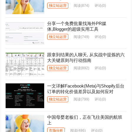
独立站运营
阅读
(874)
评论(0)
分享一个免费批量找海外PR媒
体,Blogger的超级实用工具
独立站运营
阅读
(749)
评论(0)
跟拿到结果的人聊天, 从实战中提炼的六
大关键原则与行动指南
独立站运营
阅读
(892)
评论(0)
一文详解Facebook(Meta)与Shopify后台
订单的转化价值差异以及如何应对
独立站运营
阅读
(799)
评论(0)
中国母婴老板们，正在飞往美国的航班
上
市场分析
阅读
(486)
评论(0)