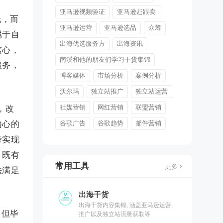
亚马逊视频验证
亚马逊赶跟卖
钱，而
亚马逊运营
亚马逊选品
众筹
属于自
出海优选服务方
出海资讯
信心，
南溪和他的朋友们学习干货集锦
服务，
博客媒体
市场分析
案例分析
沃尔玛
独立站推广
独立站运营
社媒营销
网红营销
联盟营销
，改
谷歌广告
谷歌趋势
邮件营销
内心的
考实现
，既有
常用工具
更多
法满足
出海干货
出海干货内容集锦, 涵盖亚马逊运营,
，但毕
推广以及独立站流量获取等