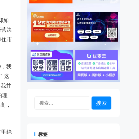
却如
经营决
御住市
0，我
 这
“我并
的理
搜
性高，
索：
这里绝
标签