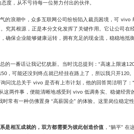
责的态度，从不亏待每一位努力付出的伙伴。
的浪潮中，众多互联网公司纷纷陷入裁员困境，可 vivo 
营。究其根源，正是本分文化发挥了关键作用。它让公司在
作，确保企业能够健康运转，拥有充足的现金流，稳稳地抵
总的一番话让我记忆犹新。当时沈总提到：“高速上限速12
150，可能还没到终点就已经挂在路上了，所以我只开120。”
问沈总关于 vivo 是否有上市计划，他的回答简洁明了：
从这两件事，便能清晰地感受到 vivo 低调务实、稳健经营
子，我时常有一种仿佛置身 “高薪国企” 的体验。这里岗位稳定
系是相互成就的，双方都需要为彼此创造价值
，“躺平” 在