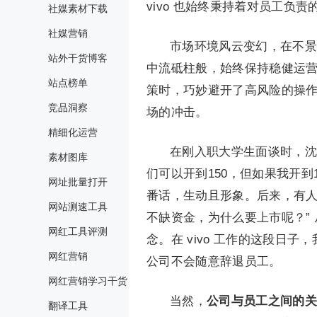
vivo 也始终秉持着对员工负
社媒素材下载
社媒营销
市场环境风云变幻，在不景气
站外干货博客
中流砥柱般，始终保持稳健运
站点榜单
策时，巧妙避开了高风险的操
竞品洞察
场的冲击。
精细化运营
在刚入职大学生面谈时，沈
素材图库
们可以开到150，但如果我开到
网址批量打开
番话，生动且形象。后来，有人询
网站测速工具
不缺资金，为什么要上市呢？” 
网红工具评测
念。在 vivo 工作的这段日
网红营销
公司不会随意辞退员工。
网红营销学习干货
当然，
公司与员工之间的关
翻译工具