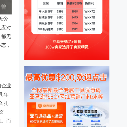
无旁
入应对
，都无
心态，
的企业
几年
久扎
文
值。而