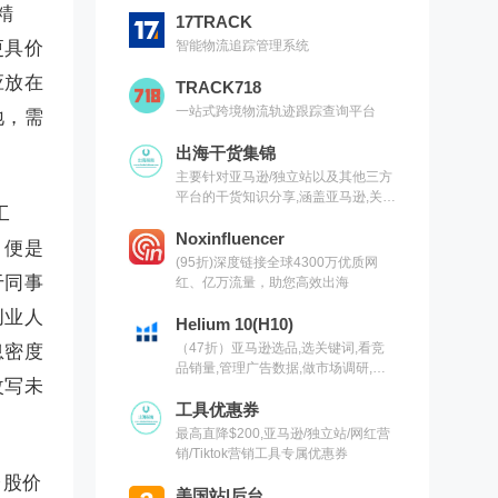
精
17TRACK
智能物流追踪管理系统
更具价
应放在
TRACK718
一站式跨境物流轨迹跟踪查询平台
地，需
出海干货集锦
主要针对亚马逊/独立站以及其他三方
平台的干货知识分享,涵盖亚马逊,关键
工
词,网红营销,联盟营销,SEO等常用工
具以及出海干货集锦,欢迎关注
Noxinfluencer
，便是
(95折)深度链接全球4300万优质网
于同事
红、亿万流量，助您高效出海
创业人
Helium 10(H10)
（47折）亚马逊选品,选关键词,看竞
息密度
品销量,管理广告数据,做市场调研,有
改写未
H10就够了（现支持沃尔玛）
工具优惠券
最高直降$200,亚马逊/独立站/网红营
销/Tiktok营销工具专属优惠券
台股价
美国站|后台