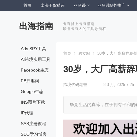
首页
出海干货精选
亚马逊
亚马逊站外推广
出海指南
出海就上出海指南
最懂出海人的工具导航栏
Ads SPY工具
首页
独立站
30岁，大厂高薪辞职
AI跨境实用工具
30岁，大厂高薪
Facebook生态
FB兴趣词
跨境代码老曾
8 3 月, 2025 7:25
Google生态
INS图片下载
毕竟生活的真谛，在于拥有平和的
IP代理
SAS注册教程
SEO学习博客