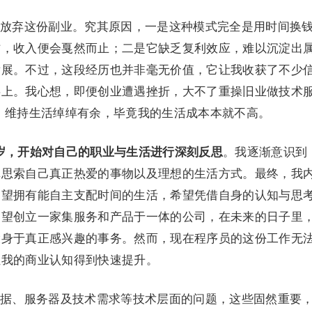
放弃这份副业。究其原因，一是这种模式完全是用时间换
作，收入便会戛然而止；二是它缺乏复利效应，难以沉淀出
发展。不过，这段经历也并非毫无价值，它让我收获了不少
事上。我心想，即便创业遭遇挫折，大不了重操旧业做技术
难事，维持生活绰绰有余，毕竟我的生活成本本就不高。
0 岁，开始对自己的职业与生活进行深刻反思
。我逐渐意识到
真思索自己真正热爱的事物以及理想的生活方式。最终，我
渴望拥有能自主支配时间的生活，希望凭借自身的认知与思
期望创立一家集服务和产品于一体的公司，在未来的日子里
投身于真正感兴趣的事务。然而，现在程序员的这份工作无
让我的商业认知得到快速提升。
据、服务器及技术需求等技术层面的问题，这些固然重要