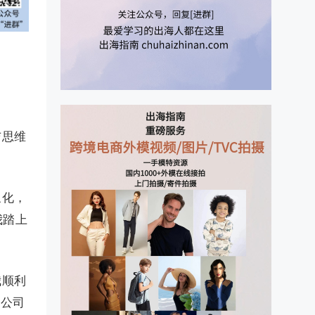
与思维
象化，
我踏上
我顺利
，公司