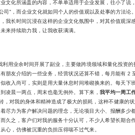
企业文化所涵盖的内容，不单单适用于企业发展，往小了说
公司”，而企业文化就如同个人的价值观以及处事的方法论。v
司，我长时间沉浸在这样的企业文化氛围中，对其价值观深
在未来持续助力我，让我收获满满。
 年期间，我利用业余时间开展了副业，主要做跨境领域和量化投资的
有朋友介绍的一些业务，经营状况还算不错，每月能有 2 至
看似收入尚可，实则是用大量休息时间堆砌换来的。每天下
碌到凌晨一两点，周末也毫无例外。算下来，
我平均一周工
转，对我的身体和精神造成了极大的损耗，这种不健康的状
持着尽力为客户解决问题的理念，无论项目大小、报酬多少
久而久之，客户们对我的服务十分认可，不少人希望长期合
从心，仿佛被沉重的负担压得喘不过气来。‍