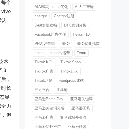
，每个
AIAI编写Listing优化
AI人工智能
ivo
chatgpt
Chatgpt注册
感认
Deal群组发帖
DTC案例分析
Facebook广告优化
Helium 10
PR内容营销
SEO
SEO优化指南
shein
shopify运营
Temu
技术
Tiktok KOL
Tiktok Shop
 3
TikTok广告
Tiktok红人
班后，
Tiktok营销
wordpress建站
作时长
三方平台
亚马逊
态显
亚马逊Prime Day
亚马逊关键词
都全力
亚马逊关键词分析
亚马逊工具
作，但
亚马逊广告
亚马逊站外引流
亚马逊站外推广
亚马逊联盟