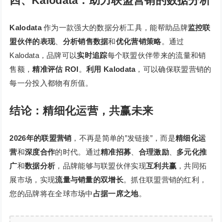
四、Kalodata：助力联盟营销的数据分析
Kalodata
作为一款强大的数据分析工具，能帮助品牌
监控联
盟伙伴的表现
、
分析销售数据
和
优化营销策略
。通过
Kalodata，品牌可以
实时追踪
每个联盟伙伴带来的流量和销
售额，
精准评估 ROI
。
利用 Kalodata
，可以确保联盟营销的
每一分投入都物有所值。
结论：精细化运营，共赢未来
2026年的联盟营销
，不再是简单的”发链接”，而是
精细化运
营
和
深度合作
的时代。通过
精准招募
、
合理激励
、
多元化推
广
和
数据分析
，品牌能够与联盟伙伴实现
互利共赢
，共同拓
展市场，实现
流量与销量的双增长
。抓住联盟营销的红利，
您的品牌将在全球市场中
占据一席之地
。