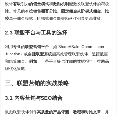
设计
有吸引力的佣金模式
和
激励机制
能激发联盟伙伴的积极
性。常见的有
按销售额百分比
、
固定佣金
或
阶梯式佣金
。
比
较
单一佣金模式，阶梯式佣金能鼓励伙伴创造更高业绩。
2.3 联盟平台与工具的选择
利用专业的
联盟营销平台
（如 ShareASale, Commission
Junction）或
自建联盟系统
能高效管理联盟伙伴、追踪数据
和结算佣金。
例如
，一些平台提供详细的数据报告，帮助品
牌优化策略。
三、联盟营销的实战策略
3.1 内容营销与SEO结合
鼓励联盟伙伴创作
高质量的产品评测、教程和对比文章
，并