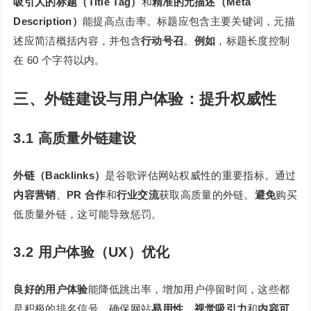
吸引人的标题（Title Tag）
和
精准的元描述（Meta
Description）
能提高点击率。标题应包含主要关键词，元描
述应简洁概括内容，并包含
行动号召
。
例如
，标题长度控制
在 60 个字符以内。
三、外链建设与用户体验：提升权威性
3.1 高质量外链建设
外链（Backlinks）
是谷歌评估网站权威性的重要指标。通过
内容营销
、
PR 合作
和
行业交流
获取高质量的外链。
避免
购买
低质量外链，这可能导致惩罚。
3.2 用户体验（UX）优化
良好的用户体验
能降低跳出率，增加用户停留时间，这些都
是积极的排名信号。确保网站
易用性
、
视觉吸引力
和
内容可