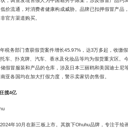
状，调查发现售假人为中国籍男子陈某，涉及假冒产品约30
以低价流通，对消费者健康构成威胁。品牌已扣押假冒产品
过非官方渠道购买。
年税务部门查获假货案件增长45.97%，达3万多起，收缴
、摩托车、扑克牌、汽车、香水及化妆品等均为假货重灾区。
存储假冒服装和产品的仓库，涉及日本三丽鸥和美国迪士尼
东南亚各国均在加大打假力度，警示卖家切勿售假。
狂揽4亿
hu
024年10月在新三板上市。其旗下Ohuhu品牌，专注于绘