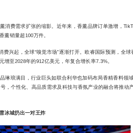
薰消费需求扩张的缩影。近年来，香薰品牌订单激增，TikT
载香薰销量超100万件。
”消费兴起，全球“嗅觉市场”逐渐打开。欧睿国际预测，全球
元增至2028年的912亿美元，年复合增长率7.3%。
品琳琅满目，行业巨头如联合利华也加码布局香精香料领
信号，个性化、高品质需求及科技与香氛产业的融合将推动
蜜雪冰城扔出一对王炸