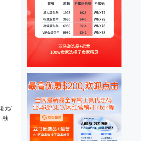
港元/
，融