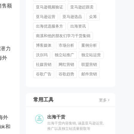
销售额
亚马逊视频验证
亚马逊赶跟卖
亚马逊运营
亚马逊选品
众筹
出海优选服务方
出海资讯
南溪和他的朋友们学习干货集锦
博客媒体
市场分析
案例分析
，潜力
沃尔玛
独立站推广
独立站运营
海外
社媒营销
网红营销
联盟营销
谷歌广告
谷歌趋势
邮件营销
常用工具
更多
出海干货
海外
出海干货内容集锦, 涵盖亚马逊运营,
ok和
推广以及独立站流量获取等