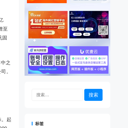
亿
增至
巩固
其中之
公司。
搜
索：
铢。起
标签