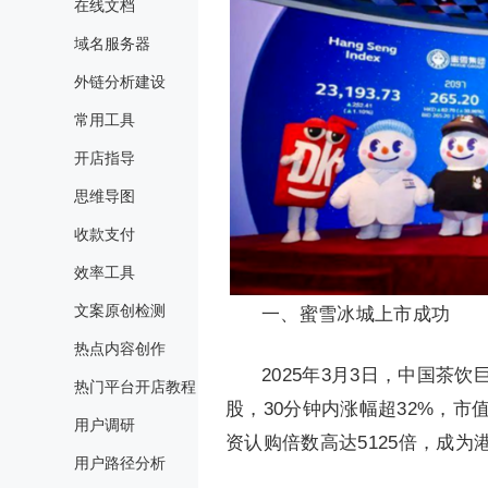
在线文档
域名服务器
外链分析建设
常用工具
开店指导
思维导图
收款支付
效率工具
文案原创检测
一、蜜雪冰城上市成功
热点内容创作
2025年3月3日，中国茶
热门平台开店教程
股，30分钟内涨幅超32%，市
用户调研
资认购倍数高达5125倍，成为
用户路径分析