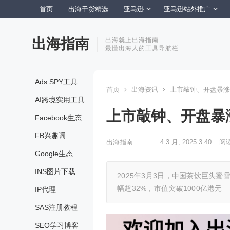
首页
出海干货精选
亚马逊
亚马逊站外推广
出海指南
出海就上出海指南
最懂出海人的工具导航栏
Ads SPY工具
首页
出海资讯
上市敲钟、开盘暴涨
AI跨境实用工具
上市敲钟、开盘暴
Facebook生态
FB兴趣词
出海指南
4 3 月, 2025 3:40
阅
Google生态
INS图片下载
2025年3月3日，中国茶饮巨头蜜
幅超32%，市值突破1000亿港元
IP代理
SAS注册教程
SEO学习博客