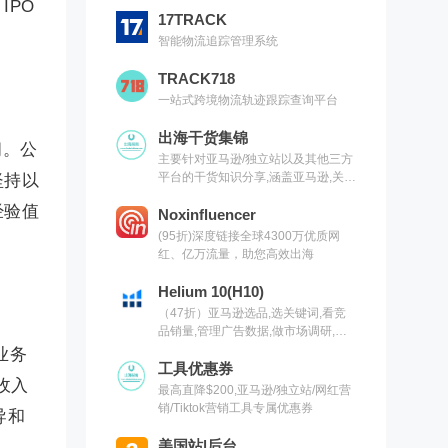
IPO
17TRACK
智能物流追踪管理系统
TRACK718
一站式跨境物流轨迹跟踪查询平台
出海干货集锦
间。公
主要针对亚马逊/独立站以及其他三方
平台的干货知识分享,涵盖亚马逊,关键
坚持以
词,网红营销,联盟营销,SEO等常用工
经验值
具以及出海干货集锦,欢迎关注
Noxinfluencer
(95折)深度链接全球4300万优质网
红、亿万流量，助您高效出海
Helium 10(H10)
（47折）亚马逊选品,选关键词,看竞
品销量,管理广告数据,做市场调研,有
H10就够了（现支持沃尔玛）
术业务
工具优惠券
收入
最高直降$200,亚马逊/独立站/网红营
销/Tiktok营销工具专属优惠券
导和
美国站|后台