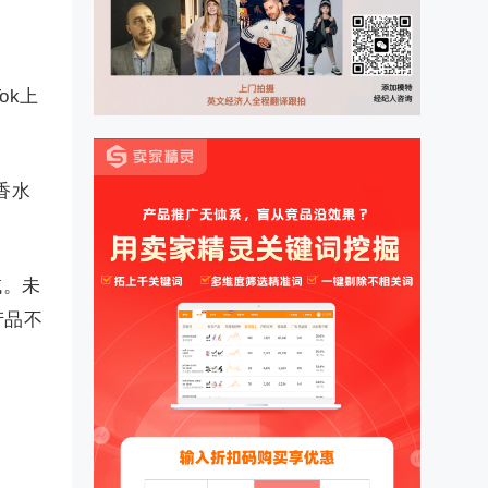
ok上
香水
域。未
产品不