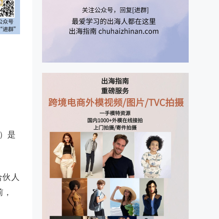
）是
合伙人
前，