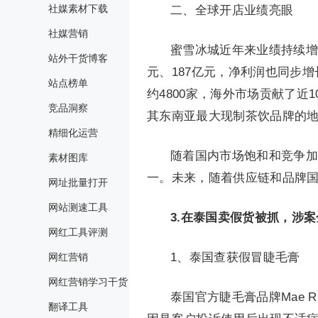
社媒素材下载
二、全球开店业绩亮眼
社媒营销
蜜雪冰城近年来业绩持续增长，
站外干货博客
元、187亿元，净利润也同步增
站点榜单
约4800家，海外市场贡献了
竞品洞察
其东南亚最大现制茶饮品牌的
精细化运营
随着国内市场饱和和竞争加
素材图库
一。未来，随着供应链和品牌
网址批量打开
网站测速工具
3.
在泰国卖假货被抓，涉案
网红工具评测
1、泰国查获假冒睫毛膏
网红营销
网红营销学习干货
泰国官方睫毛膏品牌Mae 
翻译工具