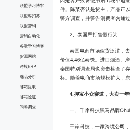
因是客户投诉使用后出现不适症
联盟学习博客
件。陈某否认是货主，产品正
联盟客招募
警方调查，并警告消费者勿通
联盟营销
2、泰国严打售假行为
营销自动化
谷歌学习博客
泰国电商市场假货泛滥，去
货源网站
价值4.46亿泰铢。进口烟酒
跨境ERP
泰国特别调查局也突击检查了
选品分析
标。随着电商市场规模扩大，
邮箱提取
4.
押宝小众赛道，大卖一年
邮箱验证
问卷调查
一、千岸科技黑马品牌Ohu
千岸科技，一家跨境公司，2