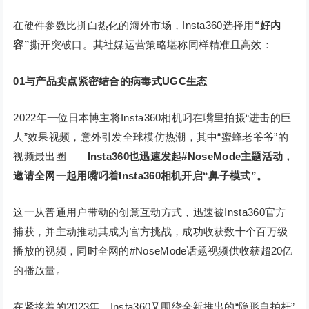
在硬件参数比拼白热化的海外市场，Insta360选择用
“好内
容”
撕开突破口。其社媒运营策略堪称同样精准且高效：
01与产品卖点紧密结合的病毒式UGC生态
2022年一位日本博主将Insta360相机叼在嘴里拍摄“进击的巨
人”效果视频，意外引发全球模仿热潮，其中“蜜蜂老爷爷”的
视频最出圈——
Insta360也迅速发起#NoseMode主题活动，
邀请全网一起用嘴叼着Insta360相机开启“鼻子模式”。
这一从普通用户带动的创意互动方式，迅速被Insta360官方
捕获，并主动推动其成为官方挑战，成功收获数十个百万级
播放的视频，同时全网的#NoseMode话题视频供收获超20亿
的播放量。
在紧接着的2023年，Insta360又围绕全新推出的“隐形自拍杆”