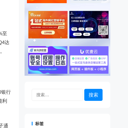
%至
Q4达
布。
和银行
搜
索：
能利
标签
子通