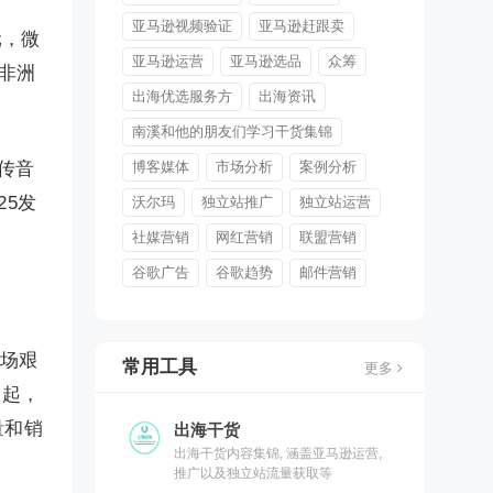
亚马逊视频验证
亚马逊赶跟卖
元，微
亚马逊运营
亚马逊选品
众筹
在非洲
出海优选服务方
出海资讯
南溪和他的朋友们学习干货集锦
传音
博客媒体
市场分析
案例分析
25发
沃尔玛
独立站推广
独立站运营
社媒营销
网红营销
联盟营销
谷歌广告
谷歌趋势
邮件营销
市场艰
常用工具
更多
崛起，
量和销
出海干货
出海干货内容集锦, 涵盖亚马逊运营,
推广以及独立站流量获取等