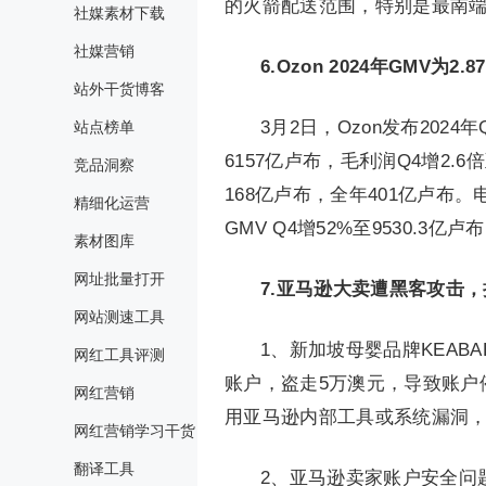
的火箭配送范围，特别是最南
社媒素材下载
社媒营销
6.
Ozon 2024年GMV为2
站外干货博客
3月2日，Ozon发布202
站点榜单
6157亿卢布，毛利润Q4增2.6倍
竞品洞察
168亿卢布，全年401亿卢布。电
精细化运营
GMV Q4增52%至9530.3亿
素材图库
网址批量打开
7.
亚马逊大卖遭黑客攻击，
网站测速工具
1、新加坡母婴品牌KEAB
网红工具评测
账户，盗走5万澳元，导致账户
网红营销
用亚马逊内部工具或系统漏洞
网红营销学习干货
翻译工具
2、亚马逊卖家账户安全问