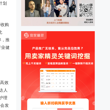
计划
还收购
此
率，推
行业健
和高效
达人
护理
大会发