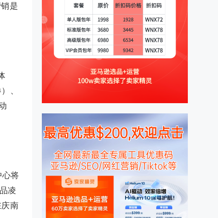
营销是
体
券）、
动
中心将
需品凌
在庆南