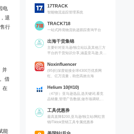
17TRACK
因电
智能物流追踪管理系统
店，退
TRACK718
零售行
一站式跨境物流轨迹跟踪查询平台
出海干货集锦
主要针对亚马逊/独立站以及其他三方
平台的干货知识分享,涵盖亚马逊,关键
词,网红营销,联盟营销,SEO等常用工
具以及出海干货集锦,欢迎关注
Noxinfluencer
，并
(95折)深度链接全球4300万优质网
红、亿万流量，助您高效出海
项。借
Helium 10(H10)
。在
（47折）亚马逊选品,选关键词,看竞
品销量,管理广告数据,做市场调研,有
H10就够了（现支持沃尔玛）
工具优惠券
最高直降$200,亚马逊/独立站/网红营
销/Tiktok营销工具专属优惠券
赋能
美国站|后台