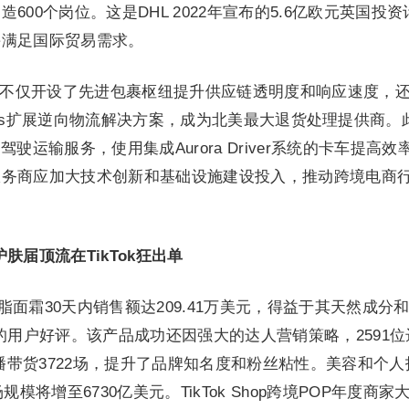
00个岗位。这是DHL 2022年宣布的5.6亿欧元英国投资
并满足国际贸易需求。
，不仅开设了先进包裹枢纽提升供应链透明度和响应速度，
n Solutions扩展逆向物流解决方案，成为北美最大退货处理提供商。
驶运输服务，使用集成Aurora Driver系统的卡车提高效
服务商应加大技术创新和基础设施建设投入，推动跨境电商
肤届顶流在TikTok狂出单
ods的牛脂面霜30天内销售额达209.41万美元，得益于其天然成分
的用户好评。该产品成功还因强大的达人营销策略，2591位
直播带货3722场，提升了品牌知名度和粉丝粘性。美容和个人
模将增至6730亿美元。TikTok Shop跨境POP年度商家