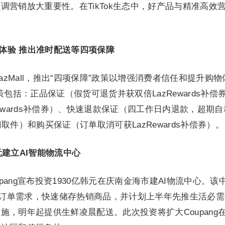
，强调营销放大重要性。在TikTok生态中，好产品与精准高效
l购物体验 推出准时配送等四项保障
级LazMall，推出“四项保障”政策以增强消费者信任和提升购物
策包括：正品保证（假货可退货并获双倍LazRewards补偿
ewards补偿券）、快速退款保证（四工作日内退款，超期自
取件）和购买保证（订单取消可获LazRewards补偿券）。
韩元建立AI智能物流中心
pang宣布投资1930亿韩元在庆南金海市建AI物流中心。该
预测订单需求，快速储存热销商品，并计划上半年先推生活必
施，明年起提供生鲜凌晨配送。此次投资将扩大Coupang