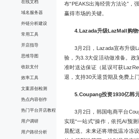
在线文档
布“PEAKS出海经营方法论”
域名服务器
赢得市场的关键。
外链分析建设
4.
Lazada升级LazMal
常用工具
开店指导
3月2日，Lazada宣布升
思维导图
验，为3.3大促活动做准备。政
收款支付
准时送达保证（延误可获LazR
退，支持30天退货期及免费上门
效率工具
文案原创检测
5.
Coupang投资1930亿
热点内容创作
热门平台开店教程
3月2日，韩国电商平台Cou
用户调研
实现“一站式”操作，依托AI
晨配送。未来还将增低温冷冻设
用户路径分析