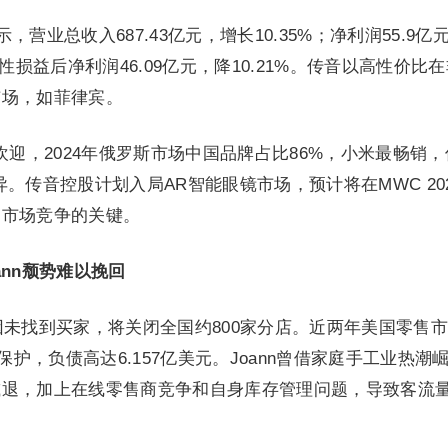
，营业总收入687.43亿元，增长10.35%；净利润55.9亿
性损益后净利润46.09亿元，降10.21%。传音以高性价比
市场，如菲律宾。
迎，2024年俄罗斯市场中国品牌占比86%，小米最畅销，
表现优异。传音控股计划入局AR智能眼镜市场，预计将在MWC 20
是市场竞争的关键。
ann颓势难以挽回
n因未找到买家，将关闭全国约800家分店。近两年美国零售
保护，负债高达6.157亿美元。Joann曾借家庭手工业热潮
减退，加上在线零售商竞争和自身库存管理问题，导致客流