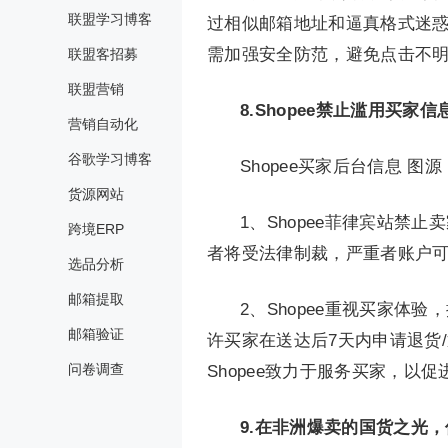
联盟学习博客
过相似邮箱地址和逼真格式迷
需加强安全防范，避免点击不
联盟客招募
联盟营销
8.
Shopee禁止滥用买家
营销自动化
谷歌学习博客
Shopee买家后台信息 图源：
货源网站
1、Shopee菲律宾站
跨境ERP
者将受法律制裁，严重者账户
选品分析
邮箱提取
2、Shopee重视买家体
邮箱验证
许买家在送达后7天内申请退货
问卷调查
Shopee致力于服务买家，以
9.
在非洲爆卖的国货之光，