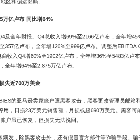
端地区和偏远岛屿。
.875万亿卢布 同比增64%
4年Q4及全年财报。Q4总收入增69%至2166亿卢布，全年增45
至357亿卢布，全年增126%至999亿卢布。调整后EBITDA 
商收入Q4增60%至1902亿卢布，全年增36%至5483亿卢
卢布，全年增64%至2.875万亿卢布。
损失近700万美金
ABIES的亚马逊卖家账户遭黑客攻击，黑客更改管理员邮箱
停用，日损23万美元销售额，月损或超690万美元。黑客可
，账户虽已恢复，但损失无法挽回。
题频发，除黑客攻击外，还有假冒官方邮件等诈骗手段。骗