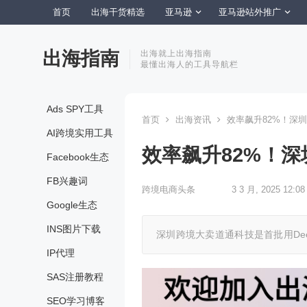
首页
出海干货精选
亚马逊
亚马逊站外推广
出海指南
出海就上出海指南
最懂出海人的工具导航栏
Ads SPY工具
首页
出海资讯
效率飙升82%！深圳大
AI跨境实用工具
效率飙升82%！深圳
Facebook生态
FB兴趣词
跨境电商头条
3 3 月, 2025 12:08
Google生态
INS图片下载
深圳跨境大卖道通科技是首批用Dee
IP代理
SAS注册教程
SEO学习博客