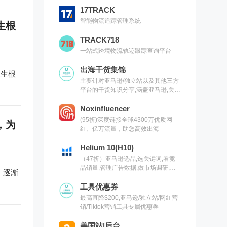
17TRACK
智能物流追踪管理系统
生根
TRACK718
一站式跨境物流轨迹跟踪查询平台
出海干货集锦
正生根
主要针对亚马逊/独立站以及其他三方
平台的干货知识分享,涵盖亚马逊,关键
词,网红营销,联盟营销,SEO等常用工
具以及出海干货集锦,欢迎关注
Noxinfluencer
(95折)深度链接全球4300万优质网
，为
红、亿万流量，助您高效出海
Helium 10(H10)
（47折）亚马逊选品,选关键词,看竞
品销量,管理广告数据,做市场调研,有
，逐渐
H10就够了（现支持沃尔玛）
工具优惠券
最高直降$200,亚马逊/独立站/网红营
销/Tiktok营销工具专属优惠券
美国站|后台