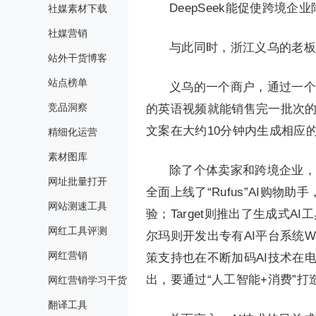
DeepSeek能促使跨境企
社媒素材下载
社媒营销
与此同时，浙江义乌的老板也用
站外干货博客
站点榜单
义乌的一个商户，通过一个
竞品洞察
的英语视频就能销售完一批次的袜
文案在大约10分钟内生成相应
精细化运营
素材图库
除了个体卖家和跨境企业，
网址批量打开
全面上线了“Rufus”AI购
网站测速工具
验；Target则推出了生成式AI工具
网红工具评测
尔玛则开发出专有AI平台系统W
网红营销
策支持也在不断加码AI技术在电
出，要通过“人工智能+消费”
网红营销学习干货
翻译工具