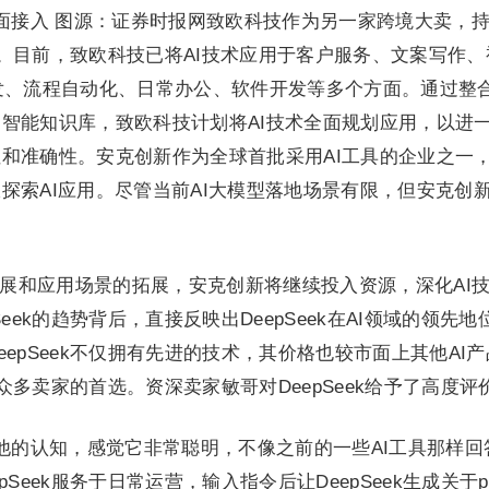
k全面接入 图源：证券时报网致欧科技作为另一家跨境大卖，
动态。目前，致欧科技已将AI技术应用于客户服务、文案写作、
发、流程自动化、日常办公、软件开发等多个方面。通过整
智能知识库，致欧科技计划将AI技术全面规划应用，以进
和准确性。安克创新作为全球首批采用AI工具的企业之一
探索AI应用。尽管当前AI大模型落地场景有限，但安克创
。
发展和应用场景的拓展，安克创新将继续投入资源，深化AI
eek的趋势背后，直接反映出DeepSeek在AI领域的领先地
epSeek不仅拥有先进的技术，其价格也较市面上其他AI产
为众多卖家的首选。资深卖家敏哥对DeepSeek给予了高度评
新了他的认知，感觉它非常聪明，不像之前的一些AI工具那样回
Seek服务于日常运营，输入指令后让DeepSeek生成关于po