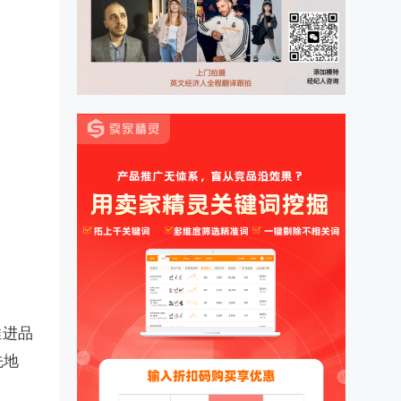
推进品
先地