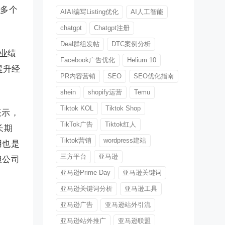
等多个
AIAI编写Listing优化
AI人工智能
chatgpt
Chatgpt注册
Deal群组发帖
DTC案例分析
。业绩
Facebook广告优化
Helium 10
提升经
PR内容营销
SEO
SEO优化指南
shein
shopify运营
Temu
Tiktok KOL
Tiktok Shop
表示，
TikTok广告
Tiktok红人
长期
Tiktok营销
wordpress建站
用也是
三方平台
亚马逊
但公司
亚马逊Prime Day
亚马逊关键词
亚马逊关键词分析
亚马逊工具
亚马逊广告
亚马逊站外引流
亚马逊站外推广
亚马逊联盟