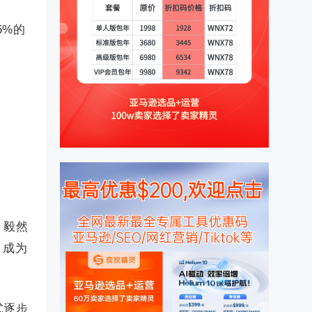
5%的
，毅然
，成为
式逐步