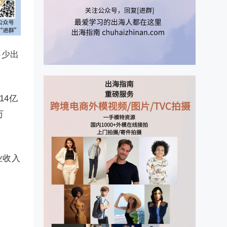
不少出
14亿
万
业收入