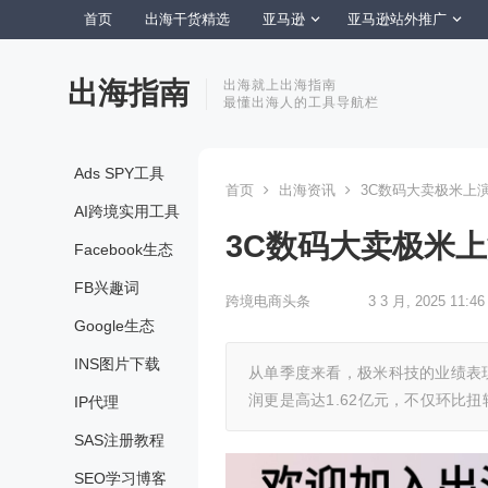
首页
出海干货精选
亚马逊
亚马逊站外推广
出海指南
出海就上出海指南
最懂出海人的工具导航栏
Ads SPY工具
首页
出海资讯
3C数码大卖极米上
AI跨境实用工具
3C数码大卖极米
Facebook生态
FB兴趣词
跨境电商头条
3 3 月, 2025 11:46
Google生态
INS图片下载
从单季度来看，极米科技的业绩表现
润更是高达1.62亿元，不仅环比
IP代理
SAS注册教程
SEO学习博客