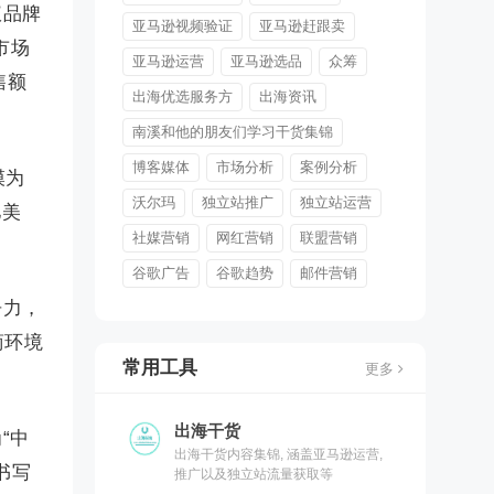
仪品牌
亚马逊视频验证
亚马逊赶跟卖
市场
亚马逊运营
亚马逊选品
众筹
售额
出海优选服务方
出海资讯
南溪和他的朋友们学习干货集锦
博客媒体
市场分析
案例分析
模为
沃尔玛
独立站推广
独立站运营
亿美
社媒营销
网红营销
联盟营销
谷歌广告
谷歌趋势
邮件营销
争力，
商环境
常用工具
更多
出海干货
“中
出海干货内容集锦, 涵盖亚马逊运营,
书写
推广以及独立站流量获取等