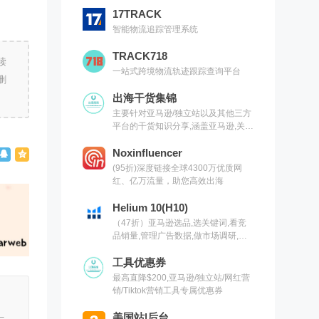
17TRACK
智能物流追踪管理系统
TRACK718
读
一站式跨境物流轨迹跟踪查询平台
删
出海干货集锦
主要针对亚马逊/独立站以及其他三方
平台的干货知识分享,涵盖亚马逊,关键
词,网红营销,联盟营销,SEO等常用工
具以及出海干货集锦,欢迎关注
Noxinfluencer
(95折)深度链接全球4300万优质网
红、亿万流量，助您高效出海
Helium 10(H10)
（47折）亚马逊选品,选关键词,看竞
品销量,管理广告数据,做市场调研,有
H10就够了（现支持沃尔玛）
工具优惠券
最高直降$200,亚马逊/独立站/网红营
销/Tiktok营销工具专属优惠券
美国站|后台