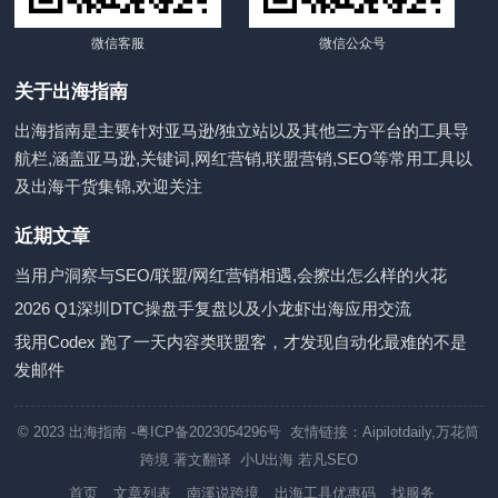
微信客服
微信公众号
关于出海指南
出海指南是主要针对亚马逊/独立站以及其他三方平台的工具导
航栏,涵盖亚马逊,关键词,网红营销,联盟营销,SEO等常用工具以
及出海干货集锦,欢迎关注
近期文章
当用户洞察与SEO/联盟/网红营销相遇,会擦出怎么样的火花
2026 Q1深圳DTC操盘手复盘以及小龙虾出海应用交流
我用Codex 跑了一天内容类联盟客，才发现自动化最难的不是
发邮件
© 2023
出海指南
-粤ICP备2023054296号 友情链接：
Aipilotdaily
,
万花筒
跨境
著文翻译
小U出海
若凡SEO
首页
文章列表
南溪说跨境
出海工具优惠码
找服务