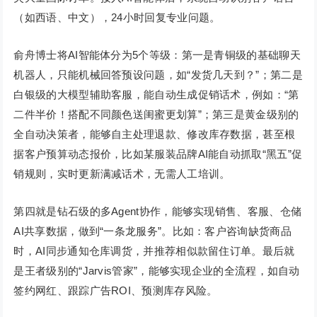
（如西语、中文），24小时回复专业问题。
俞舟博士将AI智能体分为5个等级：第一是青铜级的基础聊天
机器人，只能机械回答预设问题，如“发货几天到？”；第二是
白银级的大模型辅助客服，能自动生成促销话术，例如：“第
二件半价！搭配不同颜色送闺蜜更划算”；第三是黄金级别的
全自动决策者，能够自主处理退款、修改库存数据，甚至根
据客户预算动态报价，比如某服装品牌AI能自动抓取“黑五”促
销规则，实时更新满减话术，无需人工培训。
第四就是钻石级的多Agent协作，能够实现销售、客服、仓储
AI共享数据，做到“一条龙服务”。比如：客户咨询缺货商品
时，AI同步通知仓库调货，并推荐相似款留住订单。最后就
是王者级别的“Jarvis管家”，能够实现企业的全流程，如自动
签约网红、跟踪广告ROI、预测库存风险。