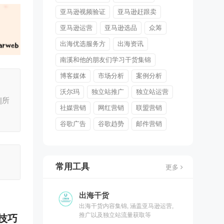
亚马逊视频验证
亚马逊赶跟卖
亚马逊运营
亚马逊选品
众筹
出海优选服务方
出海资讯
南溪和他的朋友们学习干货集锦
博客媒体
市场分析
案例分析
沃尔玛
独立站推广
独立站运营
|所
社媒营销
网红营销
联盟营销
谷歌广告
谷歌趋势
邮件营销
常用工具
更多
出海干货
出海干货内容集锦, 涵盖亚马逊运营,
推广以及独立站流量获取等
技巧