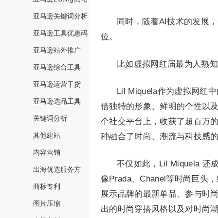
亚马逊关键词分析
同时，随着AI技术的发展
亚马逊工具优惠码
位。
亚马逊站外推广
比如虚拟网红届最为人熟知的——
亚马逊综合工具
亚马逊运营干货
Lil Miquela作为虚
亚马逊选品工具
借独特的形象、鲜明的个性以及富有吸
关键词分析
个社交平台上，收获了超百万的粉丝
其他建站
种融合了时尚、潮流与科技感
内容营销
不仅如此，Lil Mique
出海优选服务方
像Prada、Chanel等时尚巨
商标专利
展示品牌的最新单品、参与时
图片压缩
出的时尚穿搭风格以及对时尚