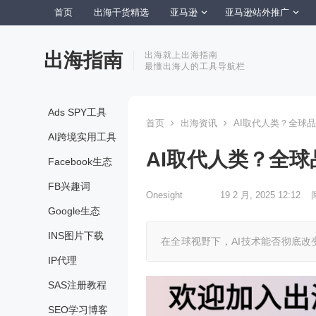
首页
出海干货精选
亚马逊
亚马逊站外推广
出海指南
出海就上出海指南
最懂出海人的工具导航栏
Ads SPY工具
首页
出海资讯
AI取代人类？全球
AI跨境实用工具
AI取代人类？全
Facebook生态
FB兴趣词
Onesight
19 2 月, 2025 12:12
Google生态
INS图片下载
在全球视野下，AI技术能否彻底
IP代理
SAS注册教程
SEO学习博客