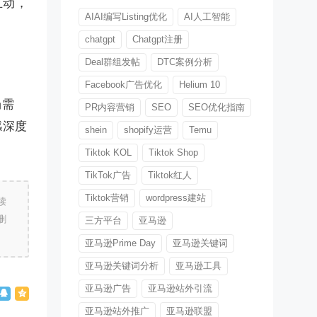
互动，
AIAI编写Listing优化
AI人工智能
chatgpt
Chatgpt注册
Deal群组发帖
DTC案例分析
Facebook广告优化
Helium 10
场需
PR内容营销
SEO
SEO优化指南
感深度
shein
shopify运营
Temu
Tiktok KOL
Tiktok Shop
TikTok广告
Tiktok红人
Tiktok营销
wordpress建站
读
删
三方平台
亚马逊
亚马逊Prime Day
亚马逊关键词
亚马逊关键词分析
亚马逊工具
亚马逊广告
亚马逊站外引流
亚马逊站外推广
亚马逊联盟