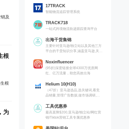
17TRACK
智能物流追踪管理系统
营销及
TRACK718
一站式跨境物流轨迹跟踪查询平台
出海干货集锦
主要针对亚马逊/独立站以及其他三方
平台的干货知识分享,涵盖亚马逊,关键
生根
词,网红营销,联盟营销,SEO等常用工
具以及出海干货集锦,欢迎关注
Noxinfluencer
(95折)深度链接全球4300万优质网
红、亿万流量，助您高效出海
正生根
Helium 10(H10)
（47折）亚马逊选品,选关键词,看竞
品销量,管理广告数据,做市场调研,有
H10就够了（现支持沃尔玛）
工具优惠券
，为
最高直降$200,亚马逊/独立站/网红营
销/Tiktok营销工具专属优惠券
美国站|后台