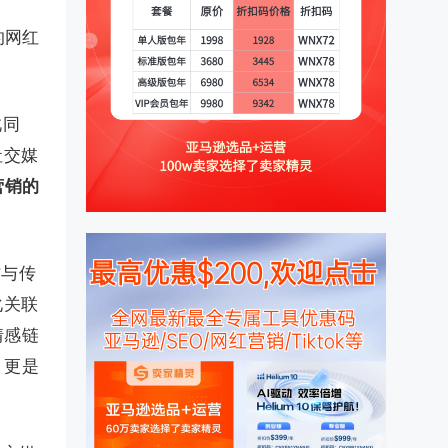
的网红
此同
社交媒
营销的
作与传
化关联
情感链
，更是