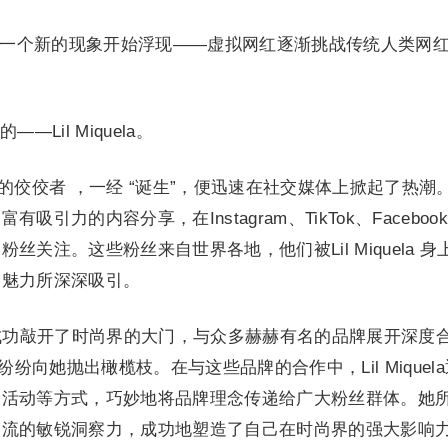
，一个新的现象开始浮现——虚拟网红逐渐挑战传统人类网
Lil Miquela。
拟网红中的佼佼者 ，一经 “诞生”，便迅速在社交媒体上掀起了热潮
引力的内容分享，在Instagram、TikTok、Faceboo
关注。这些粉丝来自世界各地，他们被Lil Miquela 身
的魅力所深深吸引。
la 还成功敲开了时尚界的大门，与众多赫赫有名的品牌展开深度
头，纷纷向她抛出橄榄枝。在与这些品牌的合作中，Lil Miquel
尚活动等方式，巧妙地将品牌理念传递给广大粉丝群体。她
潮流的敏锐洞察力，成功地塑造了自己在时尚界的强大影响