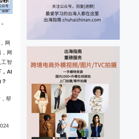
”
展，网
面，网
人工智
，AI
力？
讨，帮
24