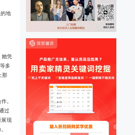
红的地
。她凭
k等多
上那
合作。
a通过
所展现
力。