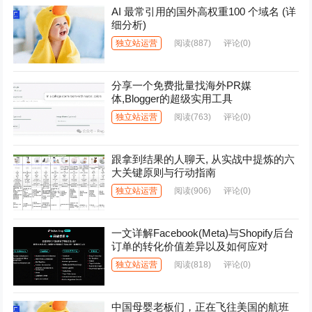
AI 最常引用的国外高权重100 个域名 (详
细分析)
独立站运营
阅读
(887)
评论(0)
分享一个免费批量找海外PR媒
体,Blogger的超级实用工具
独立站运营
阅读
(763)
评论(0)
跟拿到结果的人聊天, 从实战中提炼的六
大关键原则与行动指南
独立站运营
阅读
(906)
评论(0)
一文详解Facebook(Meta)与Shopify后台
订单的转化价值差异以及如何应对
独立站运营
阅读
(818)
评论(0)
中国母婴老板们，正在飞往美国的航班