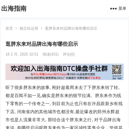
出海指南
菜单
首页
独立站运营
逛胖东来对品牌出海有哪些启示
逛胖东来对品牌出海有哪些启示
18 2 月, 2025 10:51
阅读
(431)
评论(0)
听了很多胖东来的故事, 刚好趁着周末去了下胖东来转了转,
都是百闻不如一见,确实是胖东来的细节拉满。胖东来作为线
下零售的一个传奇之一, 到目前为止也只有在许昌跟新乡有线
下店, 河南省内的其他城市也都没有,最近爆改的郑州永辉超
市也是人流量非常大, 那结合这个胖东来之行, 对于品牌出海
来说, 有哪些启示呢胖东来作为一家区域性零售企业，凭借其