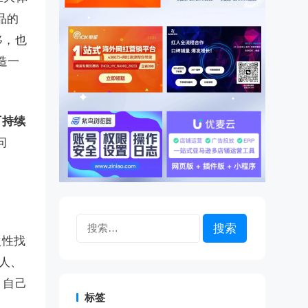
品的
移，也
造一
可持续
问
搜
索：
次性找
人、
，自己
标签