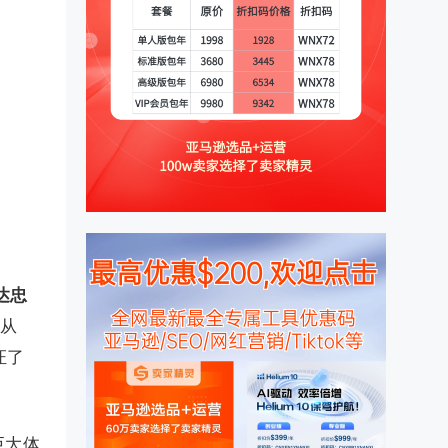
达忠
人从
证了
巨大体