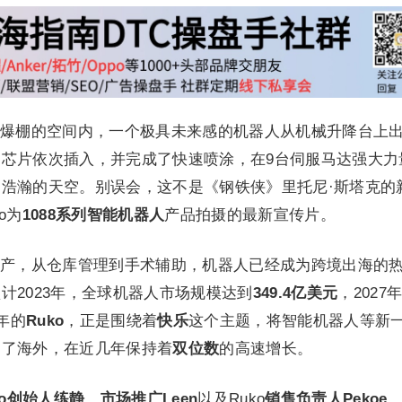
爆棚的空间内，一个极具未来感的机器人从机械升降台上
芯片依次插入，并完成了快速喷涂，在9台伺服马达强大力
浩瀚的天空。别误会，这不是《钢铁侠》里托尼·斯塔克的
o为
1088系列智能机器人
产品拍摄的最新宣传片。
产，从仓库管理到手术辅助，机器人已经成为跨境出海的
计2023年，全球机器人市场规模达到
349.4亿美元
，2027
7年的
Ruko
，正是围绕着
快乐
这个主题，将智能机器人等新
到了海外，在近几年保持着
双位数
的高速增长。
ko创始人练静
，
市场推广Leen
以及Ruko
销售负责人Pekoe