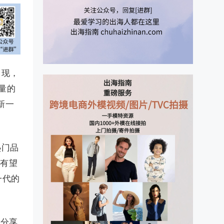
出现，
量的
新一
热门品
年有望
一代的
，分享