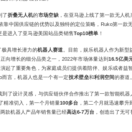
到了
折叠无人机
的
市场空缺
，在亚马逊上线了第一款无人机
依靠中国供应链的优势以及独特的定位策略，Ruko第一款
更是进入了亚马逊美国站品类销售
Top10榜单
！
了极具增长潜力的
机器人赛道
。目前，娱乐机器人作为新型
正向增长的细分品类之一，2022年市场体量达到
16.5亿美
扮演起了重要角色，为家庭成员们提供着陪伴、娱乐或者益
ko而言，机器人也是一个有一定
技术壁垒
和
利润空间
的赛道
片中找到了设计灵感，与供应链伙伴合作推出了第一款智能机器
了精准切入，第一个月销量
100多台
，第二个月就迅速攀升
的两款机器人产品年销售量已经
高达6-7万台
，创造出了无可