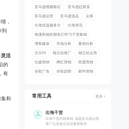
亚马逊视频验证
亚马逊赶跟卖
亚马逊运营
亚马逊选品
众筹
事情，
出海优选服务方
出海资讯
作到
南溪和他的朋友们学习干货集锦
博客媒体
市场分析
案例分析
沃尔玛
独立站推广
独立站运营
和
灵活
社媒营销
网红营销
联盟营销
沿的
谷歌广告
谷歌趋势
邮件营销
，有
常用工具
更多
归集和
出海干货
出海干货内容集锦, 涵盖亚马逊运营,
推广以及独立站流量获取等