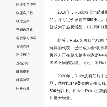
联盟学习博客
2019年，Ruko精准地瞄准
联盟客招募
品，并将定价设置在
399美元
。
联盟营销
就成为了热卖爆品，
U11
和
F11
营销自动化
谷歌学习博客
此后，Ruko又将目光投向
货源网站
玩具的代表，已经成为全球持续
跨境ERP
机器人正在越来越多的家庭中
等等不同的功能。同时，对Ru
选品分析
邮箱提取
2020年，Ruko从科幻
邮箱验证
品，同样以
149美金
的定价实现
问卷调查
500台
以上。如今，Ruko主营
的巨大增量。