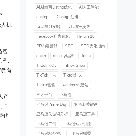
AIAI编写Listing优化
AI人工智能
产
chatgpt
Chatgpt注册
无人机
Deal群组发帖
DTC案例分析
Facebook广告优化
Helium 10
PR内容营销
SEO
SEO优化指南
益智
shein
shopify运营
Temu
[2]
元
，
Tiktok KOL
Tiktok Shop
智教育
TikTok广告
Tiktok红人
。
Tiktok营销
wordpress建站
三方平台
亚马逊
人产
亚马逊Prime Day
亚马逊关键词
到了
亚马逊关键词分析
亚马逊工具
替代
亚马逊广告
亚马逊站外引流
亚马逊站外推广
亚马逊联盟