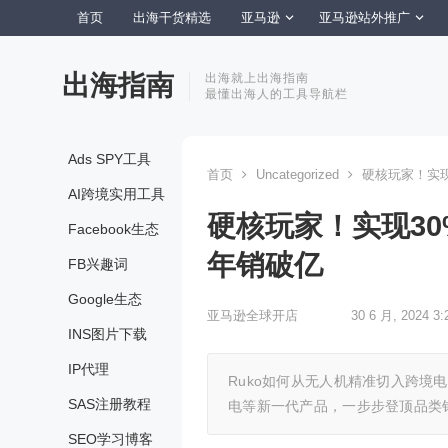
首页
出海干货精选
亚马逊
亚马逊站外推广
出海指南
出海就上出海指南
最懂出海人的工具导航栏
Ads SPY工具
首页
Uncategorized
硬核玩家！实现
AI跨境实用工具
硬核玩家！实现3
Facebook生态
年销破亿
FB兴趣词
Google生态
亚马逊全球开店
30 6 月, 2024 3:
INS图片下载
IP代理
Ruko如何从无人机精准切入跨
SAS注册教程
电等新一代产品，一步步登顶品类
SEO学习博客