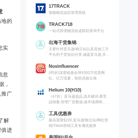
17TRACK
意
智能物流追踪管理系统
当地的
TRACK718
一站式跨境物流轨迹跟踪查询平台
出海干货集锦
忠实
主要针对亚马逊/独立站以及其他三方
平台的干货知识分享,涵盖亚马逊,关键
词,网红营销,联盟营销,SEO等常用工
具以及出海干货集锦,欢迎关注
Noxinfluencer
(95折)深度链接全球4300万优质网
信息
红、亿万流量，助您高效出海
数据，
Helium 10(H10)
人推广
（47折）亚马逊选品,选关键词,看竞
品销量,管理广告数据,做市场调研,有
H10就够了（现支持沃尔玛）
工具优惠券
了解
最高直降$200,亚马逊/独立站/网红营
销/Tiktok营销工具专属优惠券
时俱进
美国站|后台