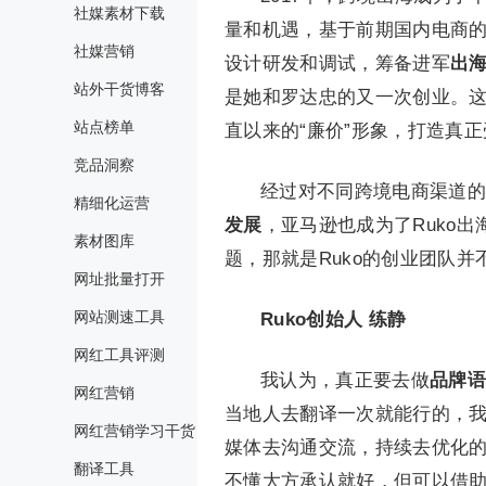
社媒素材下载
量和机遇，基于前期国内电商的
社媒营销
设计研发和调试，筹备进军
出
站外干货博客
是她和罗达忠的又一次创业。这
站点榜单
直以来的“廉价”形象，打造真
竞品洞察
经过对不同跨境电商渠道的
精细化运营
发展
，亚马逊也成为了Ruko
素材图库
题，那就是Ruko的创业团队并
网址批量打开
网站测速工具
Ruko创始人 练静
网红工具评测
我认为，真正要去做
品牌语
网红营销
当地人去翻译一次就能行的，我
网红营销学习干货
媒体去沟通交流，持续去优化
翻译工具
不懂大方承认就好，但可以借