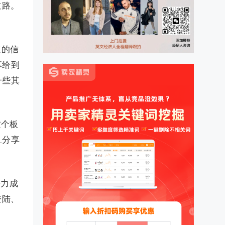
道路。
。
道的信
享给到
一些其
这个板
且分享
争力成
登陆、