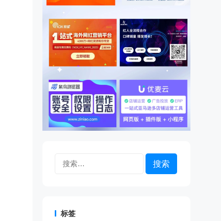
搜
索：
标签