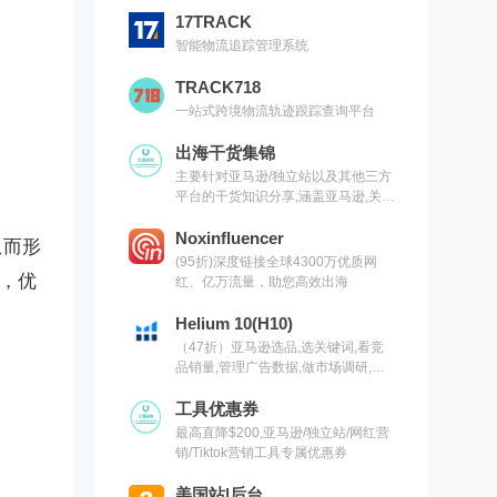
17TRACK
智能物流追踪管理系统
TRACK718
一站式跨境物流轨迹跟踪查询平台
出海干货集锦
主要针对亚马逊/独立站以及其他三方
平台的干货知识分享,涵盖亚马逊,关键
词,网红营销,联盟营销,SEO等常用工
具以及出海干货集锦,欢迎关注
Noxinfluencer
从而形
(95折)深度链接全球4300万优质网
景，优
红、亿万流量，助您高效出海
Helium 10(H10)
（47折）亚马逊选品,选关键词,看竞
品销量,管理广告数据,做市场调研,有
H10就够了（现支持沃尔玛）
工具优惠券
最高直降$200,亚马逊/独立站/网红营
销/Tiktok营销工具专属优惠券
美国站|后台