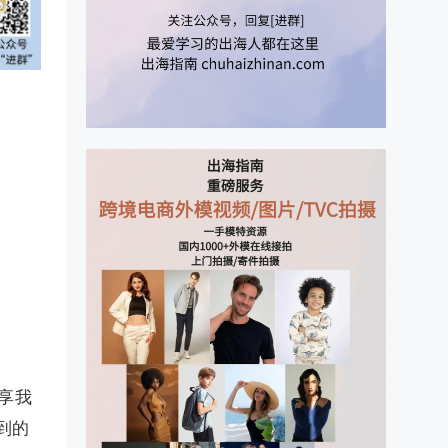
享我
到的