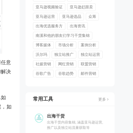
亚马逊视频验证
亚马逊赶跟卖
亚马逊运营
亚马逊选品
众筹
出海优选服务方
出海资讯
南溪和他的朋友们学习干货集锦
博客媒体
市场分析
案例分析
沃尔玛
独立站推广
独立站运营
到任意
社媒营销
网红营销
联盟营销
I解决
谷歌广告
谷歌趋势
邮件营销
比如
常用工具
更多
候，如
出海干货
出海干货内容集锦, 涵盖亚马逊运营,
推广以及独立站流量获取等