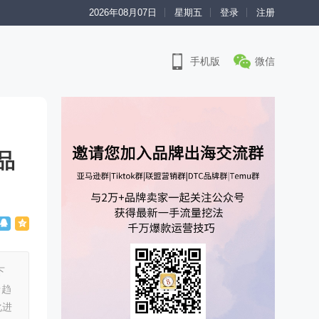
2026年08月07日
星期五
登录
注册
手机版
微信
品
下
沿趋
化进