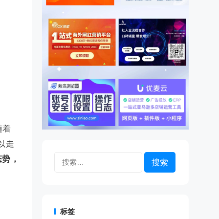
随着
以走
搜
态势
，
索：
标签