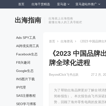
首页
出海干货精选
亚马逊
亚马逊站外推广
出海指南
出海就上出海指南
最懂出海人的工具导航栏
Ads SPY工具
首页
出海资讯
《2023 中国品
AI跨境实用工具
《2023 中国品
Facebook生态
牌全球化进程
FB兴趣词
Google生态
BeyondClick飞书点跃
27 2 月, 2
INS图片下载
IP代理
为了帮助出海品牌更好了解全球消
SAS注册教程
简称报告）。本次报告由飞书深诺旗下策
势，回顾了海外零售电商的发展历
SEO学习博客