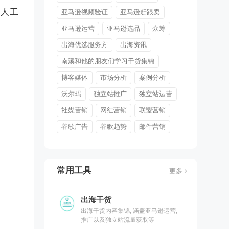
，人工
亚马逊视频验证
亚马逊赶跟卖
亚马逊运营
亚马逊选品
众筹
出海优选服务方
出海资讯
南溪和他的朋友们学习干货集锦
博客媒体
市场分析
案例分析
沃尔玛
独立站推广
独立站运营
社媒营销
网红营销
联盟营销
谷歌广告
谷歌趋势
邮件营销
常用工具
更多
出海干货
出海干货内容集锦, 涵盖亚马逊运营,
推广以及独立站流量获取等