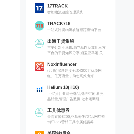
17TRACK
智能物流追踪管理系统
TRACK718
一站式跨境物流轨迹跟踪查询平台
出海干货集锦
主要针对亚马逊/独立站以及其他三方
平台的干货知识分享,涵盖亚马逊,关键
词,网红营销,联盟营销,SEO等常用工
具以及出海干货集锦,欢迎关注
Noxinfluencer
(95折)深度链接全球4300万优质网
红、亿万流量，助您高效出海
Helium 10(H10)
（47折）亚马逊选品,选关键词,看竞
品销量,管理广告数据,做市场调研,有
H10就够了（现支持沃尔玛）
工具优惠券
最高直降$200,亚马逊/独立站/网红营
销/Tiktok营销工具专属优惠券
美国站|后台