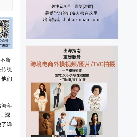
的不断
是传统
。
他们
出海年
撰，
深
做了详