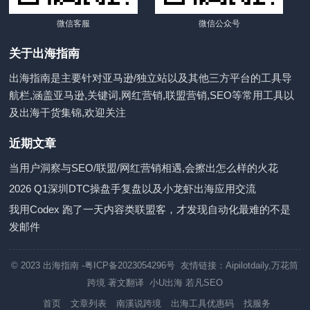
微信客服
微信公众号
关于出海指南
出海指南是主要针对亚马逊/独立站以及其他三方平台的工具导
航栏,涵盖亚马逊,关键词,网红营销,联盟营销,SEO等常用工具以
及出海干货集锦,欢迎关注
近期文章
当用户洞察与SEO/联盟/网红营销相遇,会擦出怎么样的火花
2026 Q1深圳DTC操盘手复盘以及小龙虾出海应用交流
我用Codex 跑了一天内容类联盟客，才发现自动化最难的不是
发邮件
© 2023
出海指南
-粤ICP备2023054296号 友情链接：
Aipilotdaily
,
万花筒
跨境
著文翻译
小U出海
若凡SEO
首页
文章列表
南溪说跨境
出海工具优惠码
找服务