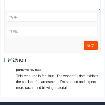
*
名字:
*
邮箱:
评论列表(1)
puravive reviews
This resource is fabulous. The wonderful data exhibits
the publisher’s earnestness. I’m stunned and expect
more such mind blowing material.