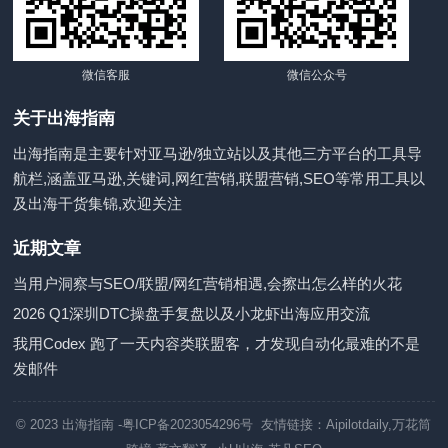
微信客服
微信公众号
关于出海指南
出海指南是主要针对亚马逊/独立站以及其他三方平台的工具导
航栏,涵盖亚马逊,关键词,网红营销,联盟营销,SEO等常用工具以
及出海干货集锦,欢迎关注
近期文章
当用户洞察与SEO/联盟/网红营销相遇,会擦出怎么样的火花
2026 Q1深圳DTC操盘手复盘以及小龙虾出海应用交流
我用Codex 跑了一天内容类联盟客，才发现自动化最难的不是
发邮件
© 2023
出海指南
-粤ICP备2023054296号 友情链接：
Aipilotdaily
,
万花筒