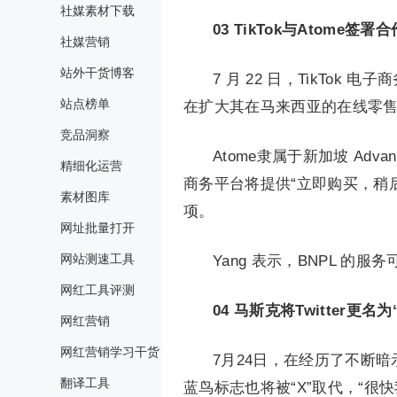
社媒素材下载
03
TikTok与Atome签署
社媒营销
站外干货博客
7 月 22 日，TikTok
站点榜单
在扩大其在马来西亚的在线零
竞品洞察
Atome隶属于新加坡 Advance
精细化运营
商务平台将提供“立即购买，稍后付
素材图库
项。
网址批量打开
网站测速工具
Yang 表示，BNPL 的
网红工具评测
04
马斯克将Twitter更名为“
网红营销
网红营销学习干货
7月24日，在经历了不断暗
翻译工具
蓝鸟标志也将被“X”取代，“很快