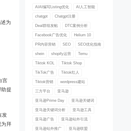
AIAI编写Listing优化
AI人工智能
chatgpt
Chatgpt注册
描述为
Deal群组发帖
DTC案例分析
Facebook广告优化
Helium 10
PR内容营销
SEO
SEO优化指南
shein
shopify运营
Temu
Tiktok KOL
Tiktok Shop
TikTok广告
Tiktok红人
白宫
Tiktok营销
wordpress建站
帮助提
三方平台
亚马逊
亚马逊Prime Day
亚马逊关键词
亚马逊关键词分析
亚马逊工具
诺在发
亚马逊广告
亚马逊站外引流
视为拜
亚马逊站外推广
亚马逊联盟