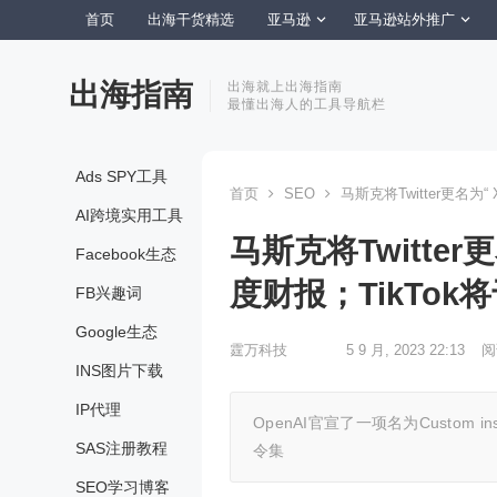
首页
出海干货精选
亚马逊
亚马逊站外推广
出海指南
出海就上出海指南
最懂出海人的工具导航栏
Ads SPY工具
首页
SEO
马斯克将Twitter更名为
AI跨境实用工具
马斯克将Twitter更
Facebook生态
度财报；TikTo
FB兴趣词
Google生态
霆万科技
5 9 月, 2023 22:13
阅
INS图片下载
IP代理
OpenAI官宣了一项名为Custom 
SAS注册教程
令集
SEO学习博客