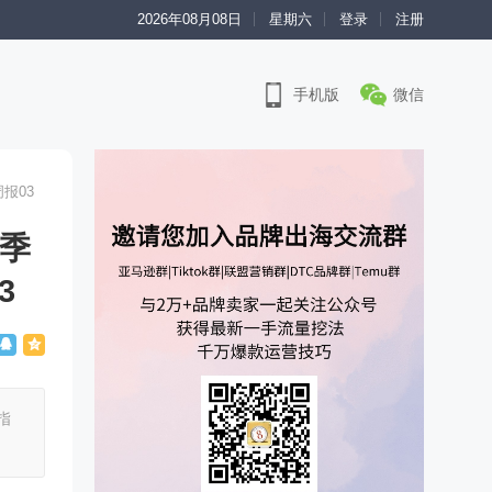
2026年08月08日
星期六
登录
注册
手机版
微信
周报03
二季
3
指