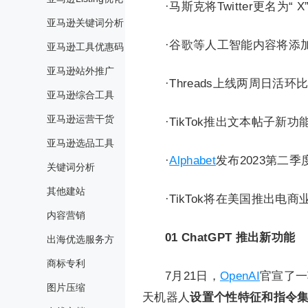
·马斯克将Twitter更名为“ X
亚马逊关键词分析
·谷歌等人工智能内容将添
亚马逊工具优惠码
亚马逊站外推广
·Threads上线两周日活环
亚马逊综合工具
亚马逊运营干货
·TikTok推出文本帖子新功
亚马逊选品工具
·
Alphabet
发布2023第二季
关键词分析
其他建站
·TikTok将在美国推出电商
内容营销
01
ChatGPT 推出新功能
出海优选服务方
商标专利
7月21日，
OpenAI
官宣了一项
图片压缩
天机器人
设置个性特征和指令