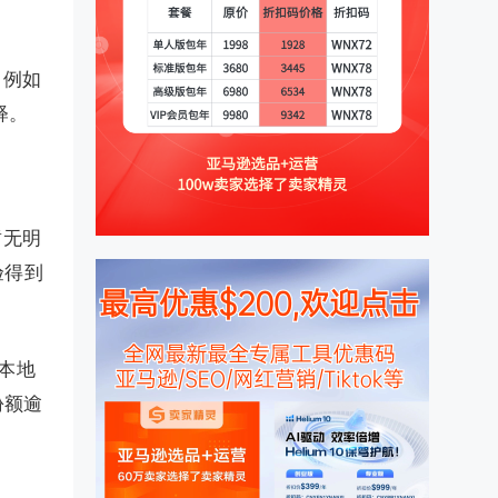
。例如
释。
暂无明
验得到
本地
份额逾