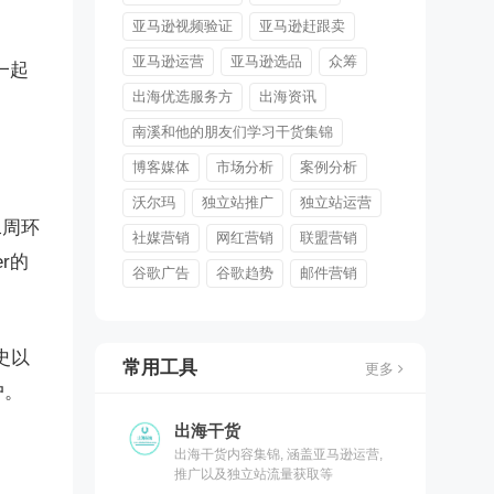
亚马逊视频验证
亚马逊赶跟卖
亚马逊运营
亚马逊选品
众筹
一起
出海优选服务方
出海资讯
南溪和他的朋友们学习干货集锦
博客媒体
市场分析
案例分析
沃尔玛
独立站推广
独立站运营
二周环
社媒营销
网红营销
联盟营销
r的
谷歌广告
谷歌趋势
邮件营销
史以
常用工具
更多
户。
出海干货
出海干货内容集锦, 涵盖亚马逊运营,
推广以及独立站流量获取等