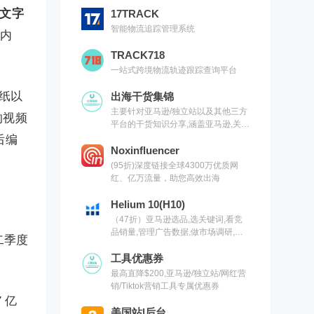
文字
17TRACK
智能物流追踪管理系统
字内
TRACK718
一站式跨境物流轨迹跟踪查询平台
纸以
出海干货集锦
主要针对亚马逊/独立站以及其他三方
的视频
平台的干货知识分享,涵盖亚马逊,关键
词,网红营销,联盟营销,SEO等常用工
后编
具以及出海干货集锦,欢迎关注
Noxinfluencer
(95折)深度链接全球4300万优质网
红、亿万流量，助您高效出海
Helium 10(H10)
（47折）亚马逊选品,选关键词,看竞
品销量,管理广告数据,做市场调研,有
第二季度
H10就够了（现支持沃尔玛）
工具优惠券
最高直降$200,亚马逊/独立站/网红营
销/Tiktok营销工具专属优惠券
 亿
美国站|后台