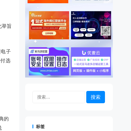
此举旨
，该电子
支付选
搜
索：
典的
标签
说