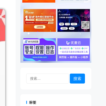
搜
索：
标签