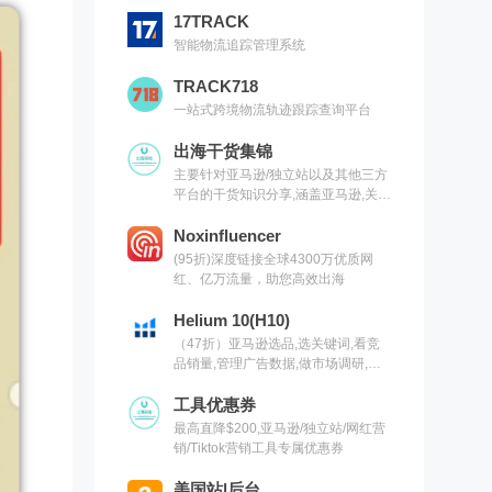
17TRACK
智能物流追踪管理系统
TRACK718
一站式跨境物流轨迹跟踪查询平台
出海干货集锦
主要针对亚马逊/独立站以及其他三方
平台的干货知识分享,涵盖亚马逊,关键
词,网红营销,联盟营销,SEO等常用工
具以及出海干货集锦,欢迎关注
Noxinfluencer
(95折)深度链接全球4300万优质网
红、亿万流量，助您高效出海
Helium 10(H10)
（47折）亚马逊选品,选关键词,看竞
品销量,管理广告数据,做市场调研,有
H10就够了（现支持沃尔玛）
工具优惠券
最高直降$200,亚马逊/独立站/网红营
销/Tiktok营销工具专属优惠券
美国站|后台