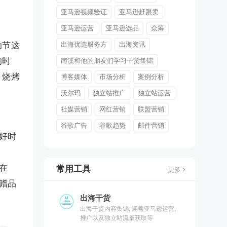
亚马逊视频验证
亚马逊赶跟卖
亚马逊运营
亚马逊选品
众筹
动节这
出海优选服务方
出海资讯
的时
南溪和他的朋友们学习干货集锦
、烧烤
博客媒体
市场分析
案例分析
沃尔玛
独立站推广
独立站运营
社媒营销
网红营销
联盟营销
谷歌广告
谷歌趋势
邮件营销
的好时
在
常用工具
更多
的赠品
出海干货
出海干货内容集锦, 涵盖亚马逊运营,
推广以及独立站流量获取等