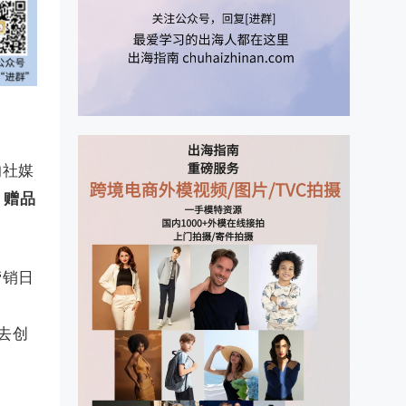
的社媒
、赠品
营销日
去创