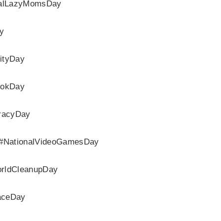
lLazyMomsDay
y
tyDay
okDay
acyDay
tionalVideoGamesDay
ldCleanupDay
ceDay