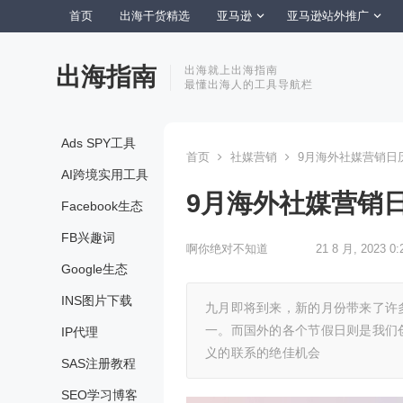
首页
出海干货精选
亚马逊
亚马逊站外推广
出海指南
出海就上出海指南
最懂出海人的工具导航栏
Ads SPY工具
首页
社媒营销
9月海外社媒营销日历
AI跨境实用工具
9月海外社媒营销日
Facebook生态
FB兴趣词
啊你绝对不知道
21 8 月, 2023 0:
Google生态
INS图片下载
九月即将到来，新的月份带来了许
一。而国外的各个节假日则是我们
IP代理
义的联系的绝佳机会
SAS注册教程
SEO学习博客