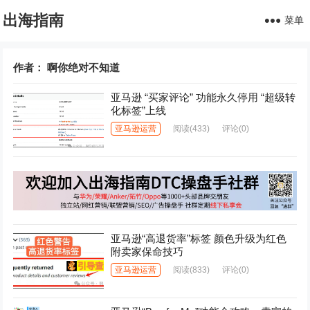
出海指南
菜单
作者：
啊你绝对不知道
亚马逊 “买家评论” 功能永久停用 “超级转
化标签”上线
亚马逊运营
阅读
(433)
评论(0)
亚马逊“高退货率”标签 颜色升级为红色
附卖家保命技巧
亚马逊运营
阅读
(833)
评论(0)