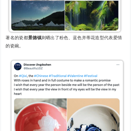
著名的瓷都
景德镇
则晒出了粉色、蓝色并蒂花造型代表爱情
的瓷碗。