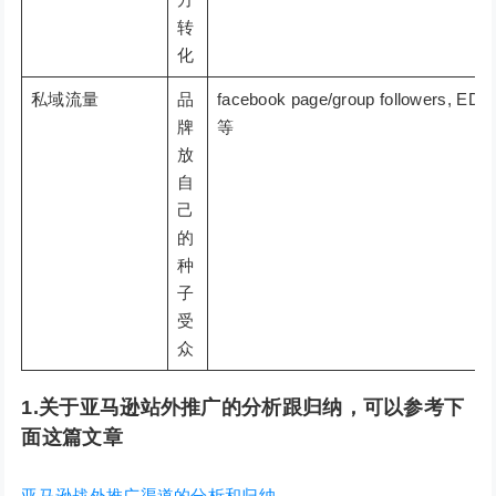
转
化
私域流量
品
facebook page/group followers, 
牌
等
放
自
己
的
种
子
受
众
1.关于亚马逊站外推广的分析跟归纳，可以参考下
面这篇文章
亚马逊战外推广渠道的分析和归纳