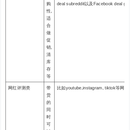
购
deal subreddit以及Facebook deal g
性,
适
合
做
促
销,
清
库
存
等
网红评测类
带
比如youtube,instagram, tiktok等
货
的
同
时
可