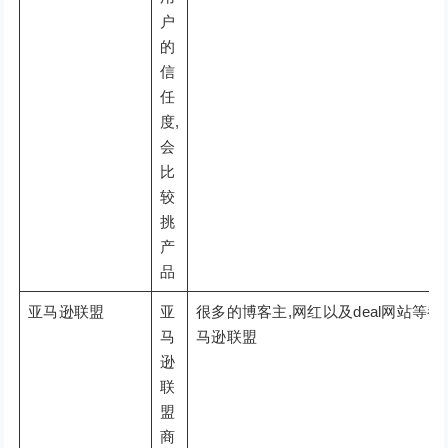
户
的
信
任
度,
会
比
较
挑
产
品
亚马逊联盟
亚
很多的博客主,网红以及deal网站等
马
马逊联盟
逊
联
盟
商