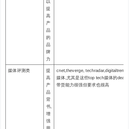
以
提
高
产
品
的
品
牌
力
媒体评测类
提
cnet,theverge, techradar,digitaltre
高
媒体,尤其是这些top tech媒体的dea
产
带货能力很强但要求也很高
品
背
书,
增
强
用