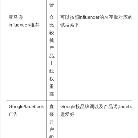
营
亚马逊
会
可以按照influencer的名字取对应的cha
influencer/推荐
比
试搜索下
较
挑
产
品,
上
线
权
重
高
Google/facebook
直
Google投品牌词以及产品词,facebo
广告
接
趣爱好
开
户
投