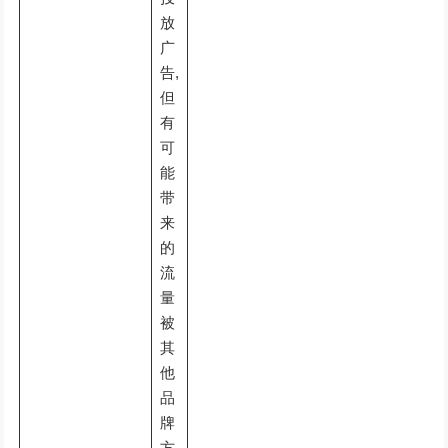
放
广
告,
但
有
可
能
带
来
的
流
量
被
其
他
品
牌
方