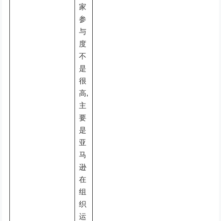
家
参
与
度
不
是
很
高,
主
要
是
亚
马
逊
在
组
织
运