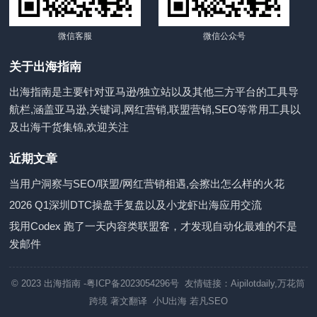
微信客服
微信公众号
关于出海指南
出海指南是主要针对亚马逊/独立站以及其他三方平台的工具导
航栏,涵盖亚马逊,关键词,网红营销,联盟营销,SEO等常用工具以
及出海干货集锦,欢迎关注
近期文章
当用户洞察与SEO/联盟/网红营销相遇,会擦出怎么样的火花
2026 Q1深圳DTC操盘手复盘以及小龙虾出海应用交流
我用Codex 跑了一天内容类联盟客，才发现自动化最难的不是
发邮件
© 2023
出海指南
-粤ICP备2023054296号 友情链接：
Aipilotdaily
,
万花筒
跨境
著文翻译
小U出海
若凡SEO