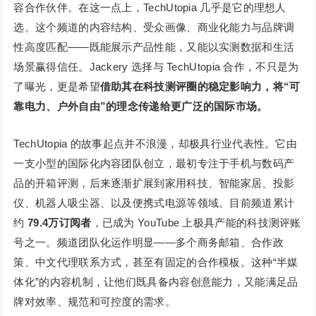
容合作伙伴。在这一点上，TechUtopia 几乎是它的理想人
选。这个频道的内容结构、受众画像、商业化能力与品牌调
性高度匹配——既能展示产品性能，又能以实测数据和生活
场景赢得信任。Jackery 选择与 TechUtopia 合作，不只是为
了曝光，更是希望
借助其在科技测评圈的稳定影响力，将“可
靠电力、户外自由”的理念传递给更广泛的国际市场。
TechUtopia 的故事起点并不浪漫，却极具行业代表性。它由
一支小型的国际化内容团队创立，最初专注于手机与数码产
品的开箱评测，后来逐渐扩展到家用科技、智能家居、投影
仪、机器人吸尘器、以及便携式电源等领域。目前频道累计
约
79.4万订阅者
，已成为 YouTube 上极具产能的科技测评账
号之一。频道团队化运作明显——多个商务邮箱、合作政
策、中文代理联系方式，甚至有固定的合作模板。这种“半媒
体化”的内容机制，让他们既具备内容创意能力，又能满足品
牌对效率、规范和可控度的需求。