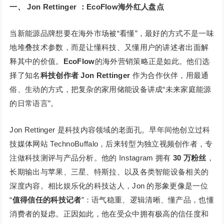
一、
Jon Rettinger ：EcoFlow海外红人盘点
当新能源品牌想要在海外市场被“看懂”，最好的方式不是一味
地堆叠技术参数，而是让懂科技、又懂用户的讲述者出面解
释其中的价值。
EcoFlow
的海外营销策略正是如此。他们选
择了知名
科技创作者 Jon Rettinger
作为合作伙伴，用最通
俗、生动的方式，把复杂的家用储能设备讲成“未来家庭能源
的日常语言”。
Jon Rettinger 是科技内容领域的老面孔。早年间他创立过科
技媒体网站 TechnoBuffalo，后来转型为独立视频创作者，专
注做科技测评与产品分析。他的 Instagram 拥有
30 万粉丝
，
长期输出与苹果、三星、特斯拉、以及各类智能设备相关的
深度内容。相比娱乐化的科技达人，Jon 的形象更像是一位
“
值得信任的科技记者
”：语气稳重、逻辑清晰、懂产品，也懂
消费者的疑虑。正因如此，他在受众中拥有极高的信任度和