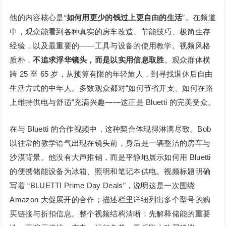
他的内容核心是“
如何用更少的钱过上更自由的生活
”。在频道
中，观众能看到各种真实的房车改造、节能技巧、极简生存
经验，以及最重要的——工具与设备的使用教学。视频风格
质朴，
不追求浮华镜头，而是以实用信息取胜
。观众群体横
跨 25 至 65 岁，从预算有限的年轻旅人，到寻找退休后自由
生活方式的中年人。多数观众都对“如何节省开支、如何在路
上维持供电与舒适”充满兴趣——这正是 Bluetti 的完美受众。
在与 Bluetti 的合作视频中，这种契合体现得淋漓尽致。Bob
以往常的教学语气出现在镜头前，身后是一辆整洁的房车与
沙漠背景。他没有大声推销，而是平静地展示如何用 Bluetti
的便携储能设备为冰箱、照明和笔记本供电。视频标题明确
写着 “BLUETTI Prime Day Deals”，说明这是一次围绕
Amazon 大促展开的合作；描述栏里详细列出多个型号的购
买链接与折扣信息。整个视频结构清晰：先解释储能的重要