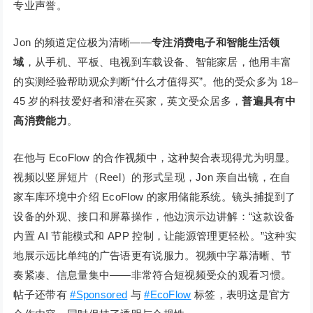
专业声誉。
Jon 的频道定位极为清晰——
专注消费电子和智能生活领
域
，从手机、平板、电视到车载设备、智能家居，他用丰富
的实测经验帮助观众判断“什么才值得买”。他的受众多为 18–
45 岁的科技爱好者和潜在买家，英文受众居多，
普遍具有中
高消费能力
。
在他与 EcoFlow 的合作视频中，这种契合表现得尤为明显。
视频以竖屏短片（Reel）的形式呈现，Jon 亲自出镜，在自
家车库环境中介绍 EcoFlow 的家用储能系统。镜头捕捉到了
设备的外观、接口和屏幕操作，他边演示边讲解：“这款设备
内置 AI 节能模式和 APP 控制，让能源管理更轻松。”这种实
地展示远比单纯的广告语更有说服力。视频中字幕清晰、节
奏紧凑、信息量集中——非常符合短视频受众的观看习惯。
帖子还带有
#Sponsored
与
#EcoFlow
标签，表明这是官方