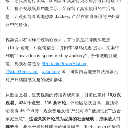
数，还实测运行负载，比如展示其如何为冰箱持续供电达 14
天。整个视频既具功能展示，又保留了真实使用的生活气
息，让观众能直观地想象 Jackery 产品在家庭备用与户外露
营中的价值。
视频说明栏同样经过精心设计，首行就是品牌购买链接
（bit.ly 短链）和促销信息，并附带“早鸟优惠”提示。文案中
列明“This video is sponsored by Jackery”，合作透明且规
范。视频标签包括
#PortablePowerStation
、
#SolarGenerator
、
#Jackery
等，确保内容能被算法推荐到
对户外储能感兴趣的观众群体。
从数据上看，这支视频的传播表现亮眼，目前已累计
10万次
观看、434 个点赞、116 条评论
。评论区活跃度高，置顶评
论获得 46 个点赞，观众普遍反馈“产品可靠”“便携性好”“适合
家庭应急”。
这些真实评论成为品牌的社会证明，持续放大口
碑效应。
相比于娱乐性账号的爆量曝光，TechUtopia 的价值