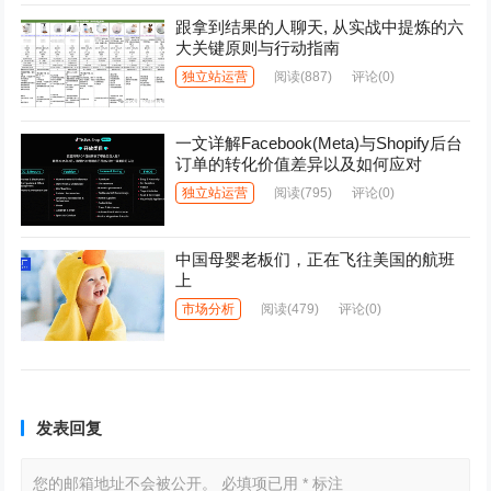
跟拿到结果的人聊天, 从实战中提炼的六
大关键原则与行动指南
独立站运营
阅读
(887)
评论(0)
一文详解Facebook(Meta)与Shopify后台
订单的转化价值差异以及如何应对
独立站运营
阅读
(795)
评论(0)
中国母婴老板们，正在飞往美国的航班
上
市场分析
阅读
(479)
评论(0)
发表回复
您的邮箱地址不会被公开。
必填项已用
*
标注