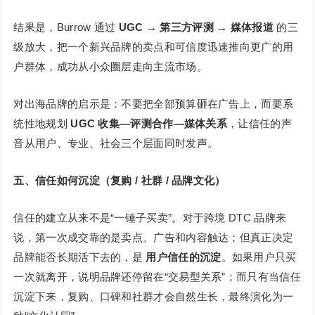
结果是，Burrow 通过
UGC → 第三方评测 → 媒体报道
的三
级放大，把一个新兴品牌的卖点和可信度迅速推向更广的用
户群体，成功从小众圈层走向主流市场。
对出海品牌的启示是：不要把全部预算砸在广告上，而要系
统性地规划
UGC 收集—评测合作—媒体关系
，让信任的声
音从用户、专业、社会三个层面同时发声。
五、
信任如何沉淀（复购 / 社群 / 品牌文化）
信任的建立从来不是“一锤子买卖”。对于跨境 DTC 品牌来
说，第一次成交靠的是卖点、广告和内容触达；但真正决定
品牌能否长期活下去的，是
用户信任的沉淀
。如果用户只买
一次就离开，说明品牌还停留在“交易型关系”；而只有当信任
沉淀下来，复购、口碑和社群才会自然生长，最终演化为一